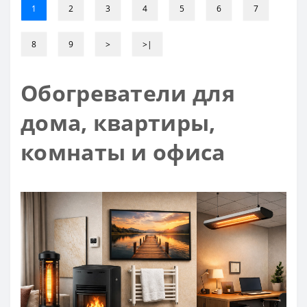
1
2
3
4
5
6
7
8
9
>
>|
Обогреватели для
дома, квартиры,
комнаты и офиса