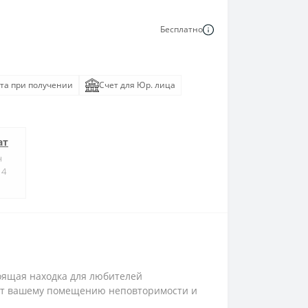
Бесплатно
та при получении
Счет для Юр. лица
ат
н
14
оящая находка для любителей
ят вашему помещению неповторимости и