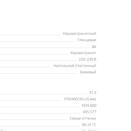
Керамогранитный
Глянцевая
Да
Керамогранит
220~230 В
Напольный|Настенный
Бежевый
31.3
970/460/30 (±5 мм)
KEN-600
495-577
Серые оттенки
80 ±5 °С