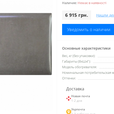
Наличие:
Немає в наявності
6 915 грн.
Нашли де
Уведомить о наличии
Основные характеристики
Вес, кг (без упаковки):
Габариты (ВхШхГ):
Модель обогревателя:
Номинальная потребительская м
Оттенки:
Доставка
Новая почта
1-2 дня
Укрпочта
1-3 рабочих дня