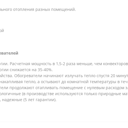
льного отопления разных помещений.
ой
евателей
ии. Расчетная мощность в 1,5-2 раза меньше, чем конвекторов
ергии снижается на 35-40%.
ства. Обогреватели начинают излучать тепло спустя 20 минут 
накапливая тепло, а остывают до комнатной температуры в теч
тели продолжают отапливать помещение с нулевым расходом э
ологичные (в производстве используются только природные ма
 надежные (5 лет гарантии).