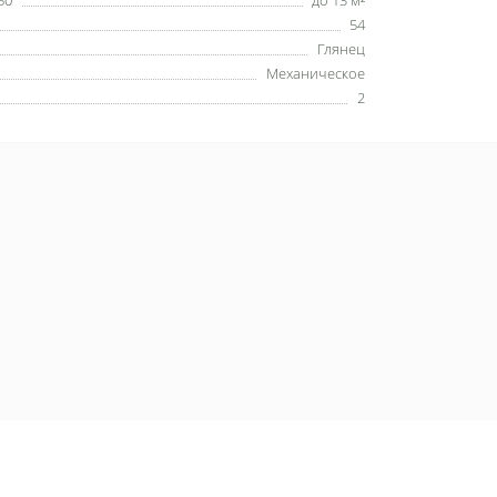
50
до 13 м²
54
Глянец
Механическое
2