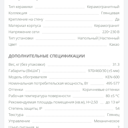
Тип керамики
Керамогранитный
Коллекция
Глянцевая
Крепление на стену
Да
Материал корпуса
Керамогранит
Напряжение сети
220~230 В
Тип установки
Напольный|Настенный
Цвет
Какао
ДОПОЛНИТЕЛЬНЫЕ СПЕЦИФИКАЦИИ
Вес, кг (без упаковки)
31.3
Габариты (ВхШхГ)
970/460/30 (±5 мм)
Модель обогревателя
KEN-600
Номинальная потребительская мощность, Вт
495-577
Оттенки
Коричневые оттенки
Рабочая температура поверхности
80 ±5 °С
Рекомендуемая площадь помещения (кв.м), H=2,50
до 13 м²
Степень защиты, IP
54
Текстура
Глянец
Управление
Механическое
Шнур питания, м
2