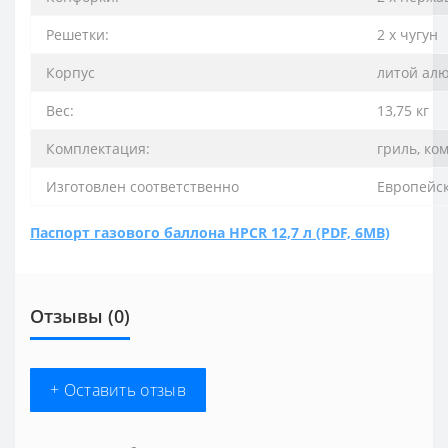
Решетки:
2 х чугун
Корпус
литой ал
Вес:
13,75 кг
Комплектация:
гриль, ко
Изготовлен соответственно
Европейск
Паспорт газового баллона HPCR 12,7 л (PDF, 6MB)
Отзывы (0)
+ Оставить отзыв