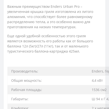
Важным преимуществом Enders Urban Pro –
увеличенная крышка гриля изготовлена ​​из литого
алюминия, что способствует более равномерному
распределению тепла, а это особенно важно для
приготовления на низких температурах.
Еще одной удобной особенностью этого гриля
является возможность его работы как от большого
баллона 12л (5кг)/27л (11кг), так и от маленького
туристического баллона-картриджа 425мл.
Производитель:
Enders, Г
Общая мощность:
4,4 кВт
Рабочая площадь:
1536 см2
Габариты:
Ш 94 х Г 4
Конфорки:
2 х нерж