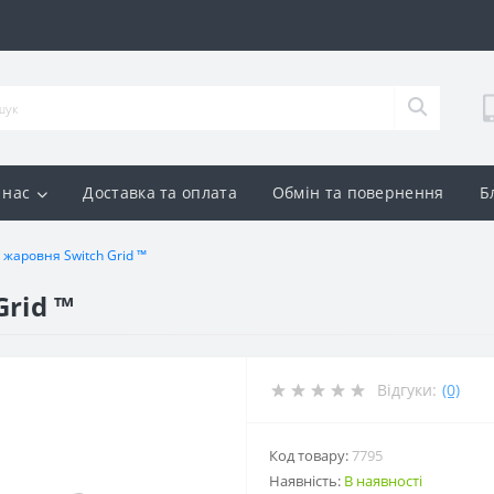
 нас
Доставка та оплата
Обмін та повернення
Б
жаровня Switch Grid ™
rid ™
Відгуки:
(0)
Код товару:
7795
Наявність:
В наявності