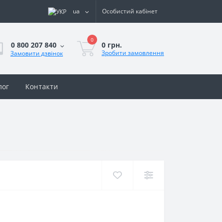
ua
Особистий кабінет
0
0 грн.
0 800 207 840
Зробити замовлення
Замовити дзвінок
лог
Контакти