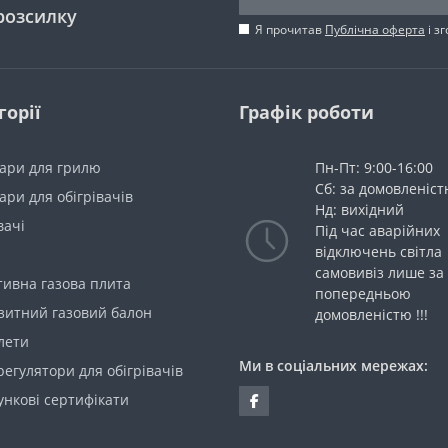
розсилку
Я прочитав
Публічна оферта
і з
горії
Графік роботи
уари для грилю
Пн-Пт: 9:00-16:00
Сб: за домовленіс
ари для обігрівачів
Нд: вихідний
вачі
Під час аварійних
відключень світла
самовивіз лише за
тивна газова плита
попередньою
зитний газовий балон
домовленістю !!!
лети
Ми в соціальних мережах:
егулятори для обігрівачів
нкові сертифікати