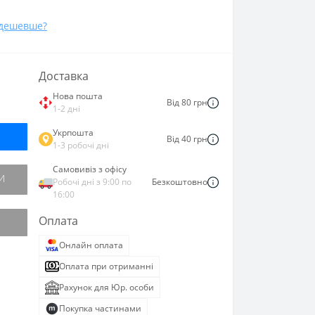
дешевше?
Доставка
Нова пошта
Від 80 грн
1-2 дні
Укрпошта
Від 40 грн
1-3 робочі дні
Самовивіз з офісу
И
Робочі дні з 9:00 по
Безкоштовно
16:00
Оплата
Онлайн оплата
Оплата при отриманні
Рахунок для Юр. особи
Покупка частинами