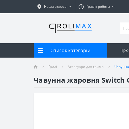
Наша адреса
Графік роботи
Список категорій
Про
Грилі
Аксесуари для грилю
Чавунна 
Чавунна жаровня Switch G