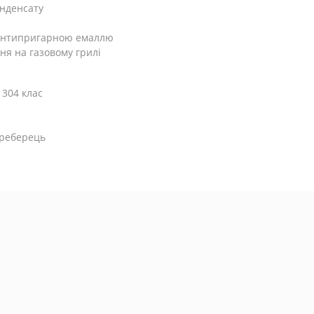
онденсату
з антипригарною емаллю
я на газовому грилі
 304 клас
 реберець