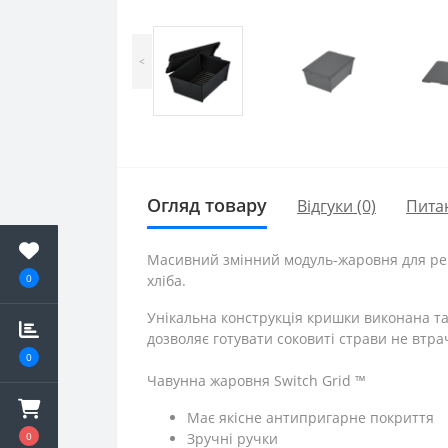
<
Огляд товару
Відгуки (0)
Пита
Масивний змінний модуль-жаровня для решіт
0
хліба.
Унікальна конструкція кришки виконана та
дозволяє готувати соковиті страви не втра
0
Чавунна жаровня Switch Grid ™
Має якісне антипригарне покриття
0
Зручні ручки