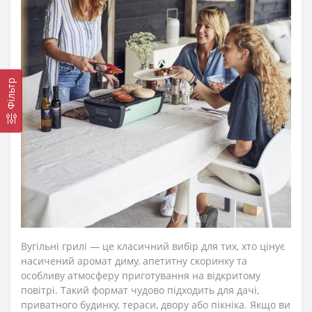
Фільтр
Вугільні грилі — це класичний вибір для тих, хто цінує
насичений аромат диму, апетитну скоринку та
особливу атмосферу приготування на відкритому
повітрі. Такий формат чудово підходить для дачі,
приватного будинку, тераси, двору або пікніка. Якщо ви