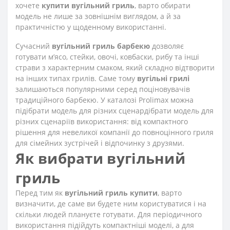
хочете
купити вугільний гриль
, варто обирати
модель не лише за зовнішнім виглядом, а й за
практичністю у щоденному використанні.
Сучасний
вугільний гриль барбекю
дозволяє
готувати м’ясо, стейки, овочі, ковбаски, рибу та інші
страви з характерним смаком, який складно відтворити
на інших типах грилів. Саме тому
вугільні грилі
залишаються популярними серед поціновувачів
традиційного барбекю. У каталозі Prolimax можна
підібрати модель для різних сценардібрати модель для
різних сценаріїв використання: від компактного
рішення для невеликої компанії до повноцінного гриля
для сімейних зустрічей і відпочинку з друзями.
Як вибрати вугільний
гриль
Перед тим як
вугільний гриль купити
, варто
визначити, де саме ви будете ним користуватися і на
скільки людей плануєте готувати. Для періодичного
використання підійдуть компактніші моделі, а для