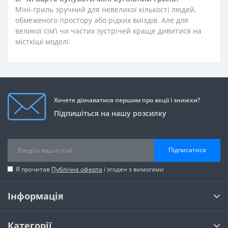
Міні-гриль зручний для невеликої кількості людей,
обмеженого простору або рідких виїздів. Але для
великої сім’ї чи частих зустрічей краще дивитися на
місткіші моделі.
Хочете дізнаватися першим про акції і знижки?
Підпишіться на нашу розсилку
Підписатися
Я прочитав
Публічна оферта
і згоден з вимогами
Інформація
Категорії