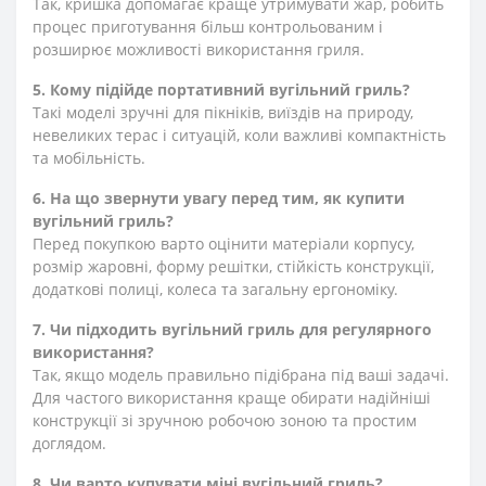
Так, кришка допомагає краще утримувати жар, робить
процес приготування більш контрольованим і
розширює можливості використання гриля.
5. Кому підійде портативний вугільний гриль?
Такі моделі зручні для пікніків, виїздів на природу,
невеликих терас і ситуацій, коли важливі компактність
та мобільність.
6. На що звернути увагу перед тим, як купити
вугільний гриль?
Перед покупкою варто оцінити матеріали корпусу,
розмір жаровні, форму решітки, стійкість конструкції,
додаткові полиці, колеса та загальну ергономіку.
7. Чи підходить вугільний гриль для регулярного
використання?
Так, якщо модель правильно підібрана під ваші задачі.
Для частого використання краще обирати надійніші
конструкції зі зручною робочою зоною та простим
доглядом.
8. Чи варто купувати міні вугільний гриль?