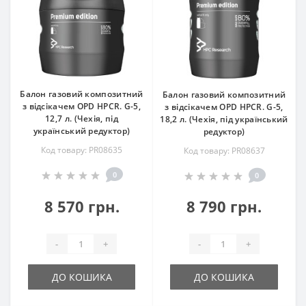
Балон газовий композитний
Балон газовий композитний
з відсікачем OPD HPCR. G-5,
з відсікачем OPD HPCR. G-5,
12,7 л. (Чехія, під
18,2 л. (Чехія, під український
український редуктор)
редуктор)
Код товару: PR08635
Код товару: PR08637
0
0
8 570 грн.
8 790 грн.
-
+
-
+
ДО КОШИКА
ДО КОШИКА