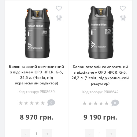
Балон газовий композитний
Балон газовий композитний
з відсікачем OPD HPCR. G-5,
з відсікачем OPD HPCR. G-5,
24,5 л. (Чехія, під
26,2 л. (Чехія, під український
український редуктор)
редуктор)
Код товару: PR08639
Код товару: PR08642
0
0
8 970 грн.
9 190 грн.
-
+
-
+