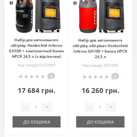
Набір для автономного
Набір для автономного
обігріву: Heidenfeld Inferno
обігріву: обігрівач Heidenfeld
GH100 + композитний балон
Inferno GH100 + балон HPCR
HPCR 24,5 л (з відсікачем)
24,5 л
Код товару: GH100KP
Код товару: GH100K
0
0
17 684 грн.
16 260 грн.
-
+
-
+
ДО КОШИКА
ДО КОШИКА