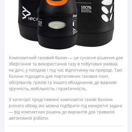
Композитний газовий балон — це сучасне рішення для
зберігання та використання газу в побутових умовах,
на дачі, у поїздках і під час відпочинку на природі. Такі
балони підходять для портативних газових плит,
обігрівачів, грилів та іншого обладнання, де важливі
зручність, мобільність і практичність.
У категорії представлені композитні газові балони
різного об’єму, які можна підібрати під конкретні задачі
— від компактних рішень до варіантів для тривалої
автономної роботи.