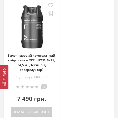
Балон газовий композитний
з відсікачем OPD HPCR. G-12,
24,5 л. (Чехія, під
євроредуктор)
Фільтр
Код товару: PR08653
0
7 490 грн.
НЕМАЄ В НАЯВНОСТІ