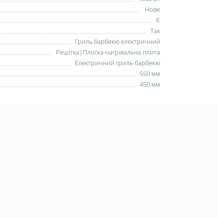
Нове
Є
Так
Гриль барбекю електричний
Решітка|Плоска нагрівальна плита
Електричний гриль-барбекю
550 мм
450 мм