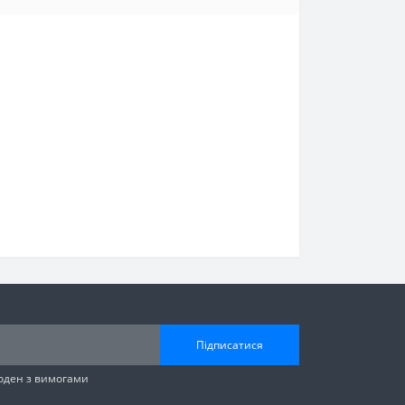
Підписатися
годен з вимогами