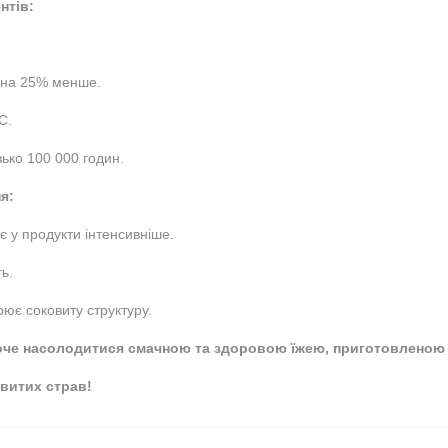
нтів:
 на 25% менше.
C.
ько 100 000 годин.
я:
 у продукти інтенсивніше.
ь.
ює соковиту структуру.
о хоче насолодитися смачною та здоровою їжею, приготовленою 
овитих страв!