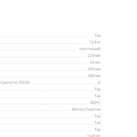
Так
12.4 кг
Настільний
220 мм
24 міс
430 мм
300 мм
отужністю 750 Вт
Є
Так
Так
360°C
Метал|Пластик
Так
Так
Так
1500 Вт