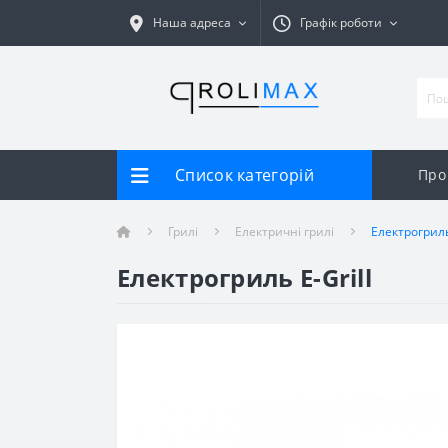
Наша адреса
Графік роботи
Список категорій
Про
Грилі
Електричні грилі
Електрогриль 
Електрогриль E-Grill