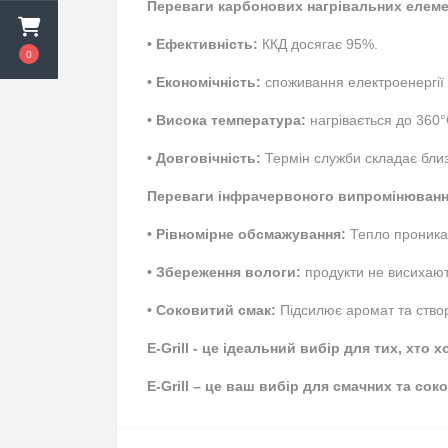
Переваги карбонових нагрівальних елеме
• Ефективність:
ККД досягає 95%.
0
• Економічність:
споживання електроенергії
• Висока температура:
нагрівається до 360°
• Довговічність:
Термін служби складає близ
Переваги інфрачервоного випромінюванн
• Рівномірне обсмажування:
Тепло проникає
• Збереження вологи:
продукти не висихают
• Соковитий смак:
Підсилює аромат та створ
E-Grill - це ідеальний вибір для тих, хт
E-Grill – це ваш вибір для смачних та сок