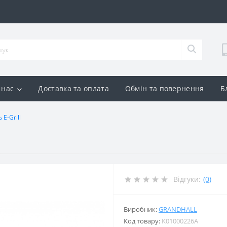
 нас
Доставка та оплата
Обмін та повернення
Б
E-Grill
Відгуки:
(0)
Виробник:
GRANDHALL
Код товару:
K01000226A