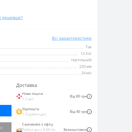
и дешевше?
Всі характеристики
Так
12.4 кг
Настільний
220 мм
24 міс
Доставка
Нова пошта
Від 80 грн
1-2 дні
Укрпошта
Від 40 грн
1-3 робочі дні
Самовивіз з офісу
И
Робочі дні з 9:00 по
Безкоштовно