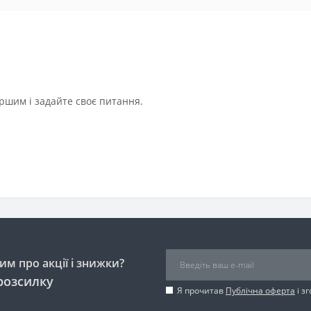
ршим і задайте своє питання.
м про акції і знижки?
розсилку
Я прочитав
Публічна оферта
і з