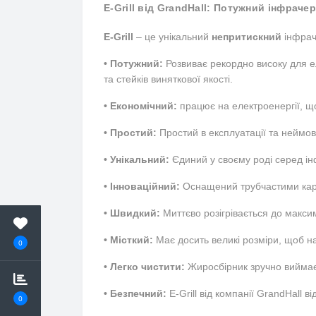
E-Grill від GrandHall: Потужний інфрач
E-Grill
– це унікальний
непритискний
інфрач
• Потужний:
Розвиває рекордно високу для 
та стейків виняткової якості.
• Економічний:
працює на електроенергії, що
• Простий:
Простий в експлуатації та неймов
• Унікальний:
Єдиний у своєму роді серед ін
• Інноваційний:
Оснащений трубчастими карб
• Швидкий:
Миттєво розігрівається до макси
• Місткий:
Має досить великі розміри, щоб на
0
• Легко чистити:
Жиросбірник зручно виймаєт
• Безпечний:
E-Grill від компанії GrandHall 
0