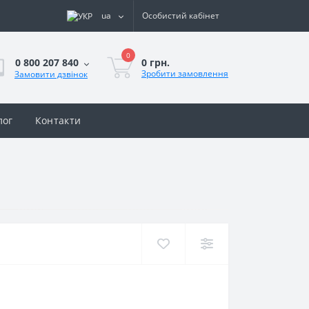
ua
Особистий кабінет
0
0 грн.
0 800 207 840
Зробити замовлення
Замовити дзвінок
лог
Контакти