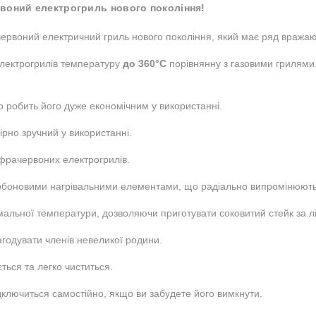
ервоний електрогриль нового покоління!
ервоний електричний гриль нового покоління, який має ряд вражаю
електрогрилів температуру
до 360°C
порівнянну з газовими грилями.
 робить його дуже економічним у використанні.
ірно зручний у використанні.
фрачервоних електрогрилів.
оновими нагрівальними елементами, що радіально випромінюють і
мальної температури, дозволяючи приготувати соковитий стейк за лі
годувати членів невеликої родини.
ься та легко чиститься.
відключиться самостійно, якщо ви забудете його вимкнути.