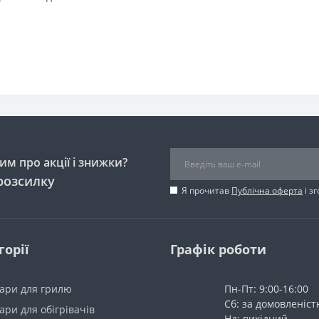
м про акції і знижки?
розсилку
Я прочитав
Публічна оферта
і з
горії
Графік роботи
уари для грилю
Пн-Пт: 9:00-16:00
Сб: за домовленіс
ари для обігрівачів
Нд: вихідний