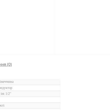
ння
(0)
імеччина
редуктор
 int 1/2″
кті