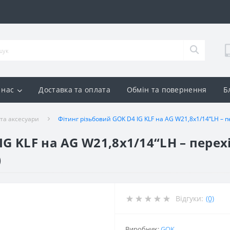
 нас
Доставка та оплата
Обмін та повернення
Б
 та аксесуари
Фітинг різьбовий GOK D4 IG KLF на AG W21,8x1/14“LH – п
IG KLF на AG W21,8x1/14“LH – перех
)
Відгуки:
(0)
Виробник:
GOK