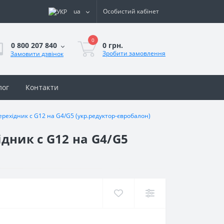
ua
Особистий кабінет
0
0 грн.
0 800 207 840
Зробити замовлення
Замовити дзвінок
лог
Контакти
ерехідник с G12 на G4/G5 (укр.редуктор-євробалон)
ідник с G12 на G4/G5