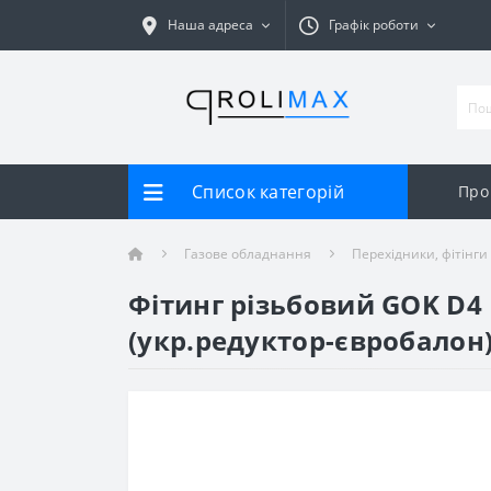
Наша адреса
Графік роботи
Список категорій
Про
Газове обладнання
Перехідники, фітінги
Фітинг різьбовий GOK D4 
(укр.редуктор-євробалон