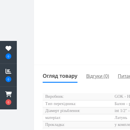
0
Огляд товару
Відгуки (0)
Пита
0
Виробник:
GOK - Н
0
Тип перехідника:
Балон - 
Діамерт різьблення:
int 1/2″ -
матеріал:
Латунь
Прокладка:
у компле