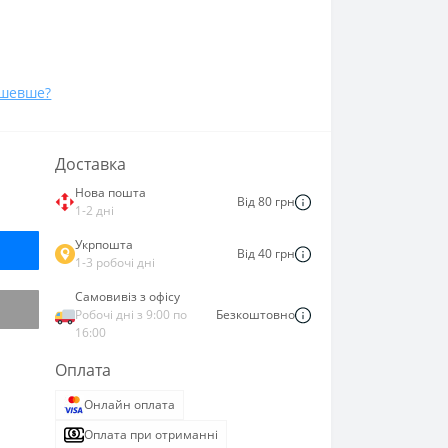
ешевше?
Доставка
Нова пошта
Від 80 грн
1-2 дні
Укрпошта
Від 40 грн
1-3 робочі дні
Самовивіз з офісу
Робочі дні з 9:00 по
Безкоштовно
16:00
Оплата
Онлайн оплата
Оплата при отриманні