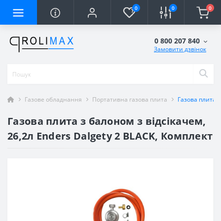
0
0
0
0 800 207 840
Замовити дзвінок
Газове обладнання
Портативна газова плита
Газова плита з
Газова плита з балоном з відсікачем,
26,2л Enders Dalgety 2 BLACK, Комплект