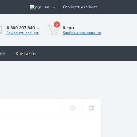
ua
Особистий кабінет
0
0 грн.
0 800 207 840
Зробити замовлення
Замовити дзвінок
лог
Контакти