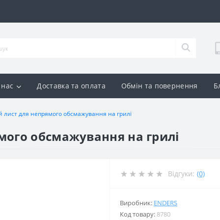
 нас
Доставка та оплата
Обмін та повернення
Б
й лист для непрямого обсмажування на грилі
мого обсмажування на грилі
Відгуки:
(0)
Виробник:
ENDERS
Код товару:
8780