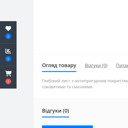
0
0
Огляд товару
Відгуки (0)
Пита
Глибокий лист з антипригарним покриттям 
0
соковитими та смачними.
Відгуки (0)