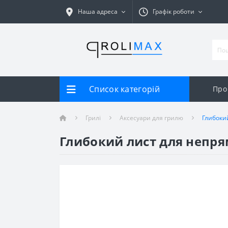
Наша адреса
Графік роботи
Список категорій
Про
Грилі
Аксесуари для грилю
Глибоки
Глибокий лист для непря