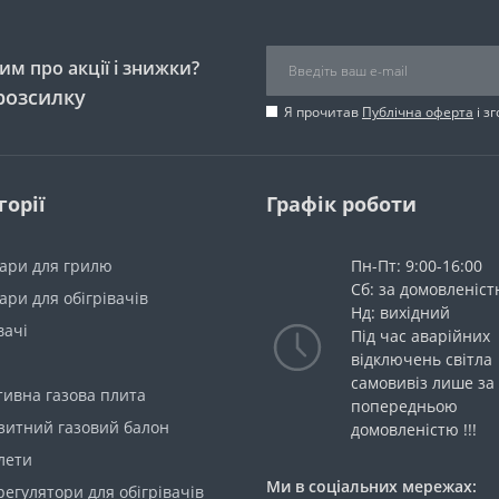
м про акції і знижки?
розсилку
Я прочитав
Публічна оферта
і з
горії
Графік роботи
уари для грилю
Пн-Пт: 9:00-16:00
Сб: за домовленіс
ари для обігрівачів
Нд: вихідний
вачі
Під час аварійних
відключень світла
самовивіз лише за
тивна газова плита
попередньою
зитний газовий балон
домовленістю !!!
лети
Ми в соціальних мережах:
егулятори для обігрівачів