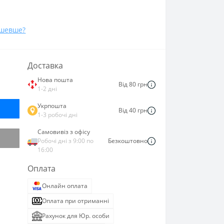
ешевше?
Доставка
Нова пошта
Від 80 грн
1-2 дні
Укрпошта
Від 40 грн
1-3 робочі дні
Самовивіз з офісу
Робочі дні з 9:00 по
Безкоштовно
16:00
Оплата
Онлайн оплата
Оплата при отриманні
Рахунок для Юр. особи