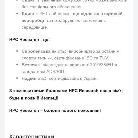
без спеціального обладнання.
Єдині
з PET-лайнером,
що підлягає вторинній
переробці
та не забруднює навколишнє
середовище.
HPC Research - це:
Європейська якість:
виробництво за останнім
словом техніки, сертифіковане ISO та TUV.
Безпека:
відповідність директиві 2010/35/EU та
стандартам ADR/RID.
Надійність:
сертифікована в Україні.
З композитними балонами HPC Research ваша сім'я
буде в повній безпеці!
HPC Research – балони нового покоління!
Характеристики