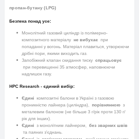
пропан-бутану (LPG)
Безпека понад усе:
Монолітний газовий циліндр із полімерно-
композитного матеріалу
не вибухає
при
попаданні у вогонь.
Матеріал плавиться, утворюючи
дрібні пори, якими виходить газ.
Запобіжний клапан скидання тиску
спрацьовує
при перевищенні 35 атмосфер, наповнюючи
надлишок газу.
HPC Research - єдиний вибір:
Єдині
композитні балони в Україні з газовою
проникністю лайнера (циліндра),
порівнянною
з
металевим балоном (не більше 3 г/рік проти 130 г/
рік для інших).
Єдині
з монолітним лайнером,
без зварних швів
та паяних з'єднань.
Єдині
із
замінним кожухом
, який можна замінити