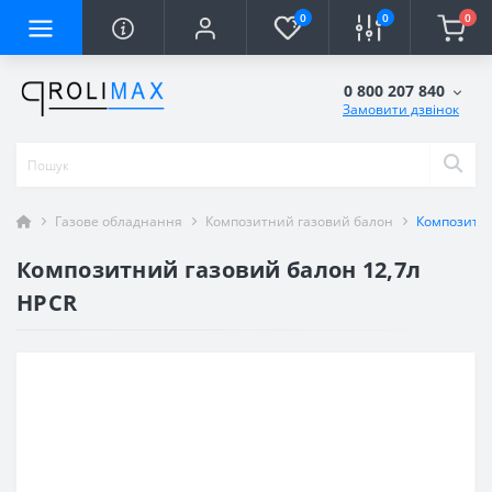
0
0
0
0 800 207 840
Замовити дзвінок
Газове обладнання
Композитний газовий балон
Композитни
Композитний газовий балон 12,7л
HPCR