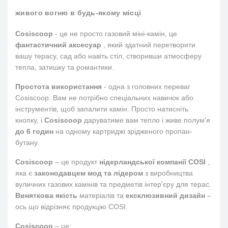
живого вогню в будь-якому місці
Cosiscoop
- це не просто газовий міні-камін, це
фантастичний аксесуар
, який здатний перетворити
вашу терасу, сад або навіть стіл, створивши атмосферу
тепла, затишку та романтики.
Простота використання
- одна з головних переваг
Cosiscoop. Вам не потрібно спеціальних навичок або
інструментів, щоб запалити камін. Просто натисніть
кнопку, і
Cosiscoop
даруватиме вам тепло і живе полум'я
до 6 годин
на одному картриджі зрідженого пропан-
бутану.
Cosiscoop
– це продукт
нідерландської компанії COSI
,
яка є
законодавцем мод та лідером
з виробництва
вуличних газових камінів та предметів інтер'єру для терас.
Виняткова якість
матеріалів та
ексклюзивний дизайн
–
ось що відрізняє продукцію COSI.
Cosiscoop
– це: