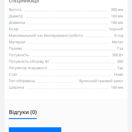
СПЕЦИФІКАЦІЇ
Висота
300 мм
Діаметр
160 мм
Довжина
160 мм
Колір
Чорний
Максимальний час безперервної роботи
6 год
Матеріал
Метал
Паливо
Газ
Потужність
300 Вт
Потужність обігріву, Вт
300
Регулятор яскравості
Так
Стан
Нове
Тип обігрівача
Вуличний газовий камін
Ширина
160 мм
Відгуки (0)