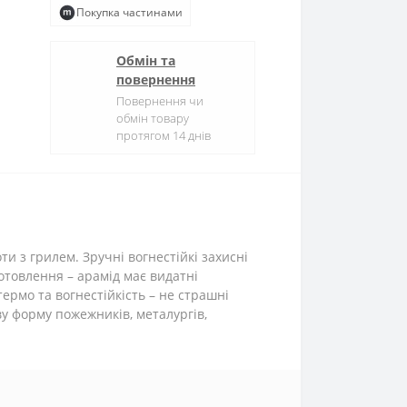
Покупка частинами
Обмін та
повернення
Повернення чи
обмін товару
протягом 14 днів
и з грилем. Зручні вогнестійкі захисні
отовлення – арамід має видатні
термо та вогнестійкість – не страшні
ву форму пожежників, металургів,