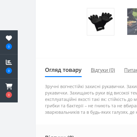
0
Огляд товару
Відгуки (0)
Пита
0
Зручні вогнестійкі захисні рукавички. Зах
рукавички. Захищають руки від високої те
0
експлуатаційні якості такі як: стійкість до
грибки та бактерії – не гниють та не вби
зварювальників та в будь-яких галузях, де