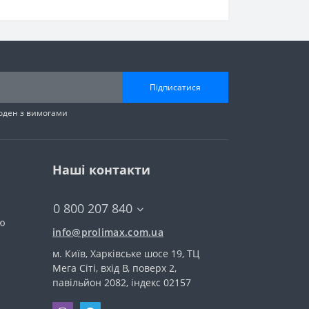
Підписатися
годен з вимогами
Наші контакти
0 800 207 840
тю
info@prolimax.com.ua
м. Київ, Харківське шосе 19, ТЦ
Мега Сіті, вхід В, поверх 2,
павільйон 2082, індекс 02157