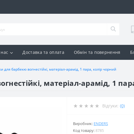
 нас
Доставка та оплата
Обмін та повернення
Б
и для барбекю вогнестійкі, матеріал-арамід, 1 пара, колір чорний
гнестійкі, матеріал-арамід, 1 пар
Відгуки:
(0)
Виробник:
ENDERS
Код товару:
8785