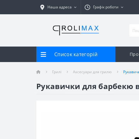
Наша адреса
Графік роботи
Список категорій
Про
Грилі
Аксесуари для грилю
Рукавичк
Рукавички для барбекю во