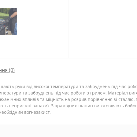
ння
(0)
ищають руки від високої температури та забруднень під час робот
мператури та забруднень під час роботи з грилем. Матеріал виг
 механічних впливів та міцність на розрив порівняння зі сталлю, 
рають неприємні запахи). З арамідних тканин виготовляють бойо
 необхідний вогнезахист.