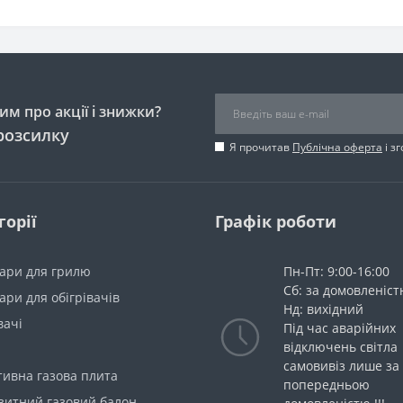
м про акції і знижки?
розсилку
Я прочитав
Публічна оферта
і з
горії
Графік роботи
уари для грилю
Пн-Пт: 9:00-16:00
Сб: за домовленіс
ари для обігрівачів
Нд: вихідний
вачі
Під час аварійних
відключень світла
самовивіз лише за
тивна газова плита
попередньою
зитний газовий балон