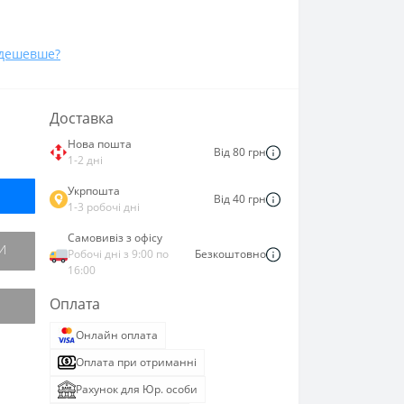
дешевше?
Доставка
Нова пошта
Від 80 грн
1-2 дні
Укрпошта
Від 40 грн
1-3 робочі дні
Самовивіз з офісу
И
Робочі дні з 9:00 по
Безкоштовно
16:00
Оплата
Онлайн оплата
Оплата при отриманні
Рахунок для Юр. особи