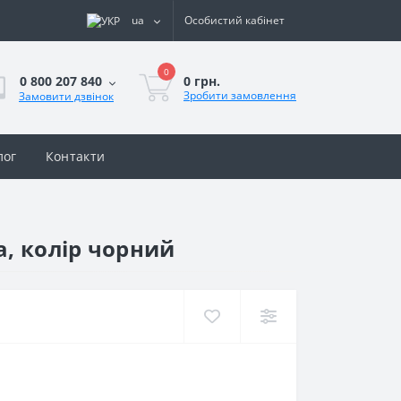
ua
Особистий кабінет
0
0 грн.
0 800 207 840
Зробити замовлення
Замовити дзвінок
лог
Контакти
а, колір чорний