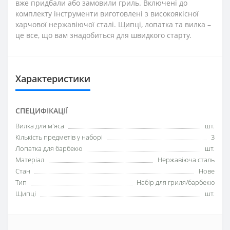
вже придбали або замовили гриль. Включені до
комплекту інструменти виготовлені з високоякісної
харчової нержавіючої сталі. Щипці, лопатка та вилка –
це все, що вам знадобиться для швидкого старту.
Характеристики
СПЕЦИФІКАЦІЇ
Вилка для м'яса
шт.
Кількість предметів у наборі
3
Лопатка для барбекю
шт.
Матеріал
Нержавіюча сталь
Стан
Нове
Тип
Набір для гриля/барбекю
Щипці
шт.