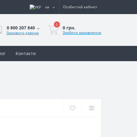
ua
Особистий кабінет
0
0 грн.
0 800 207 840
Зробити замовлення
Замовити дзвінок
лог
Контакти