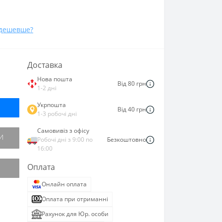
дешевше?
Доставка
Нова пошта
Від 80 грн
1-2 дні
Укрпошта
Від 40 грн
1-3 робочі дні
Самовивіз з офісу
И
Робочі дні з 9:00 по
Безкоштовно
16:00
Оплата
Онлайн оплата
Оплата при отриманні
Рахунок для Юр. особи