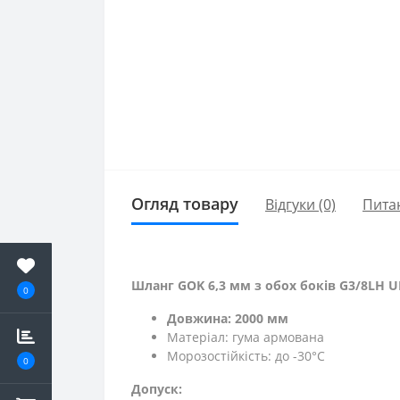
Огляд товару
Відгуки (0)
Пита
Шланг GOK 6,3 мм з обох боків G3/8LH U
0
Довжина: 2000 мм
Матеріал: гума армована
Морозостійкість: до -30°C
0
Допуск: