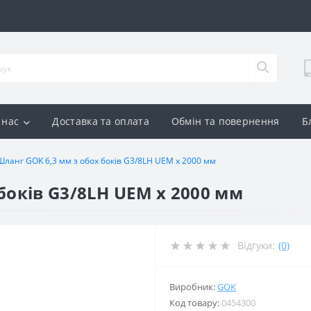
 нас
Доставка та оплата
Обмін та повернення
Б
Шланг GOK 6,3 мм з обох боків G3/8LH UEM x 2000 мм
боків G3/8LH UEM x 2000 мм
Відгуки:
(0)
Виробник:
GOK
Код товару:
0454300