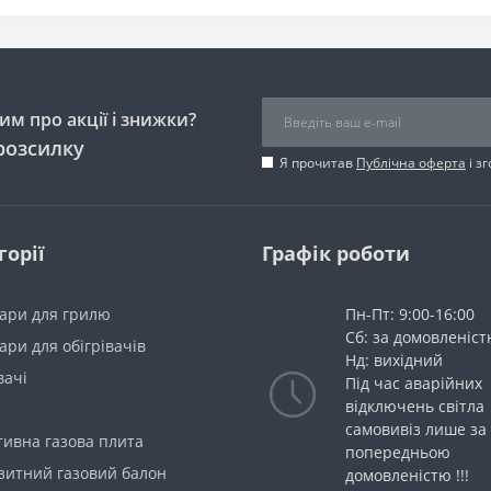
м про акції і знижки?
розсилку
Я прочитав
Публічна оферта
і з
горії
Графік роботи
уари для грилю
Пн-Пт: 9:00-16:00
Сб: за домовленіс
ари для обігрівачів
Нд: вихідний
вачі
Під час аварійних
відключень світла
самовивіз лише за
тивна газова плита
попередньою
зитний газовий балон
домовленістю !!!