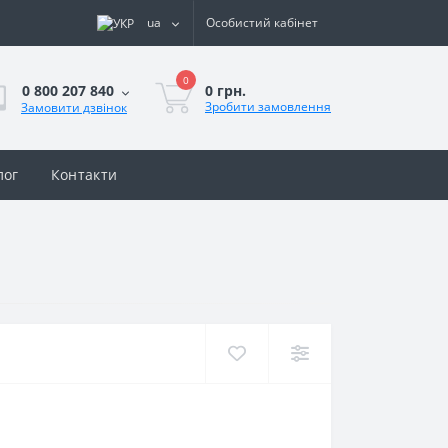
ua
Особистий кабінет
0
0 грн.
0 800 207 840
Зробити замовлення
Замовити дзвінок
лог
Контакти