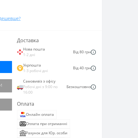
дешевше?
Доставка
Нова пошта
Від 80 грн
1-2 дні
Укрпошта
Від 40 грн
1-3 робочі дні
Самовивіз з офісу
И
Робочі дні з 9:00 по
Безкоштовно
16:00
Оплата
Онлайн оплата
Оплата при отриманні
Рахунок для Юр. особи