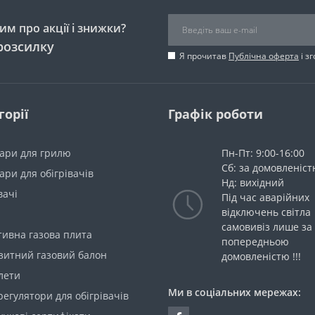
м про акції і знижки?
розсилку
Я прочитав
Публічна оферта
і з
горії
Графік роботи
уари для грилю
Пн-Пт: 9:00-16:00
Сб: за домовленіс
ари для обігрівачів
Нд: вихідний
вачі
Під час аварійних
відключень світла
самовивіз лише за
тивна газова плита
попередньою
зитний газовий балон
домовленістю !!!
лети
Ми в соціальних мережах:
егулятори для обігрівачів