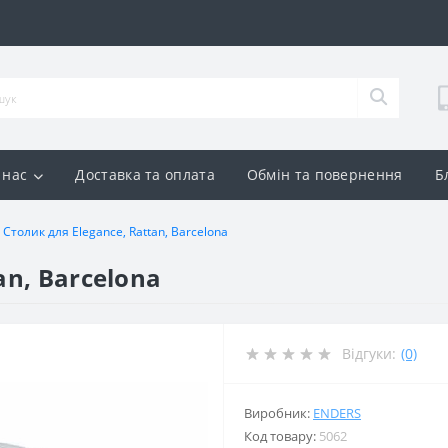
 нас
Доставка та оплата
Обмін та повернення
Б
Столик для Elegance, Rattan, Barcelona
an, Barcelona
Відгуки:
(0)
Виробник:
ENDERS
Код товару:
5062