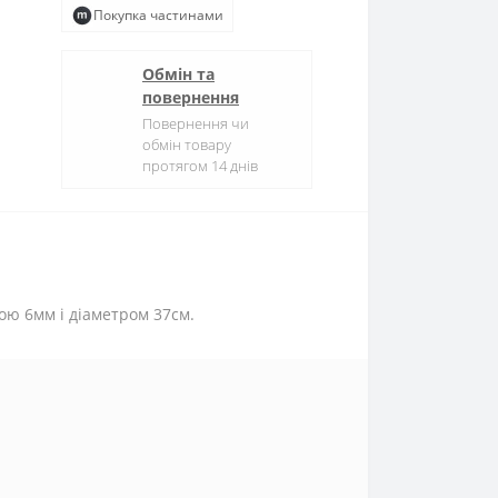
Покупка частинами
Обмін та
повернення
Повернення чи
обмін товару
протягом 14 днів
ною 6мм і діаметром 37см.