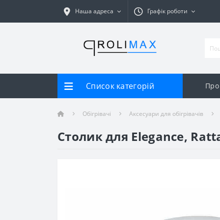
Наша адреса
Графік роботи
Список категорій
Про
Обігрівачі
Аксесуари для обігрівачів
Столик для Elegance, Ratt