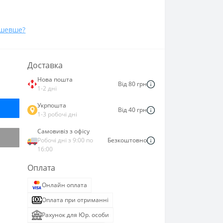
ешевше?
Доставка
Нова пошта
Від 80 грн
1-2 дні
Укрпошта
Від 40 грн
1-3 робочі дні
Самовивіз з офісу
Робочі дні з 9:00 по
Безкоштовно
16:00
Оплата
Онлайн оплата
Оплата при отриманні
Рахунок для Юр. особи