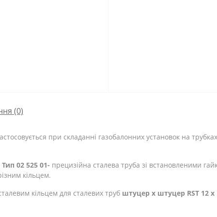
ння
(0)
астосовується при складанні газобалонних установок на трубках
Тип 02 525 01-
прецизійна сталева труба зі встановленими гайк
різним кільцем.
сталевим кільцем для сталевих труб
штуцер x штуцер RST 12 x 