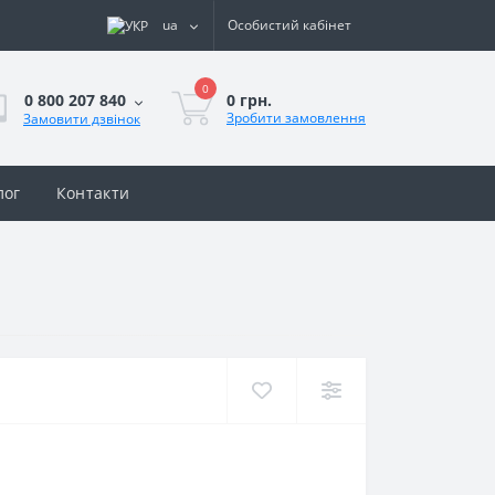
ua
Особистий кабінет
0
0 грн.
0 800 207 840
Зробити замовлення
Замовити дзвінок
лог
Контакти