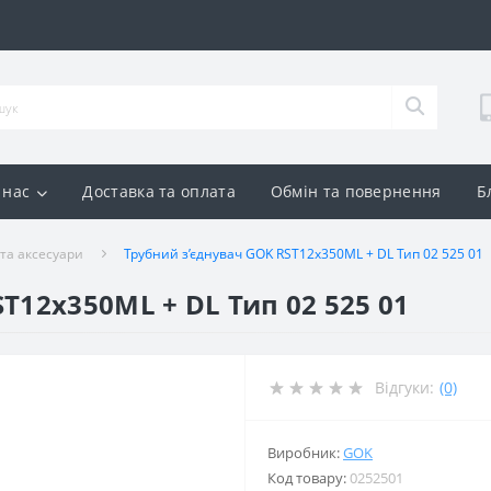
 нас
Доставка та оплата
Обмін та повернення
Б
 та аксесуари
Трубний з’єднувач GOK RST12x350ML + DL Тип 02 525 01
T12x350ML + DL Тип 02 525 01
Відгуки:
(0)
Виробник:
GOK
Код товару:
0252501