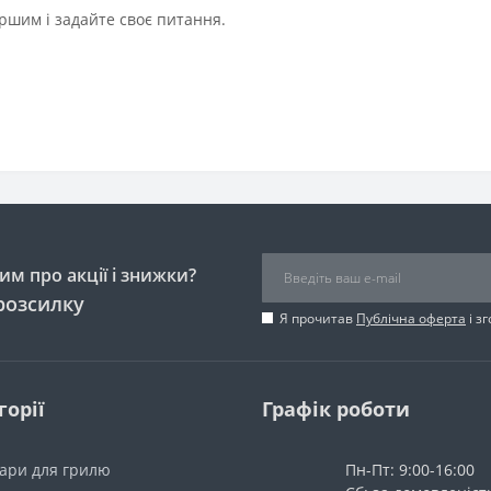
ршим і задайте своє питання.
м про акції і знижки?
розсилку
Я прочитав
Публічна оферта
і з
горії
Графік роботи
уари для грилю
Пн-Пт: 9:00-16:00