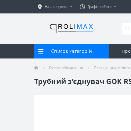
Наша адреса
Графік роботи
Список категорій
Про
Газове обладнання
Перехідники, фітінги
Трубний з’єднувач GOK RS