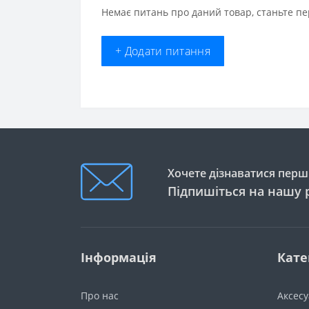
Немає питань про даний товар, станьте пе
+ Додати питання
Хочете дізнаватися перши
Підпишіться на нашу 
Інформація
Кате
Про нас
Аксес