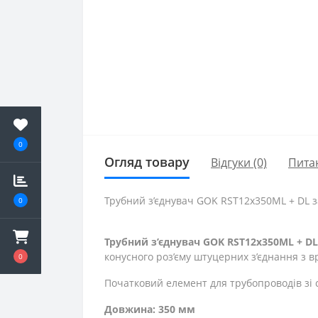
0
Огляд товару
Відгуки (0)
Пита
Трубний з’єднувач GOK RST12x350ML + DL з
0
Трубний з’єднувач GOK RST12x350ML + DL 
конусного роз’єму штуцерних з’єднання з в
0
Початковий елемент для трубопроводів зі 
Довжина: 350 мм