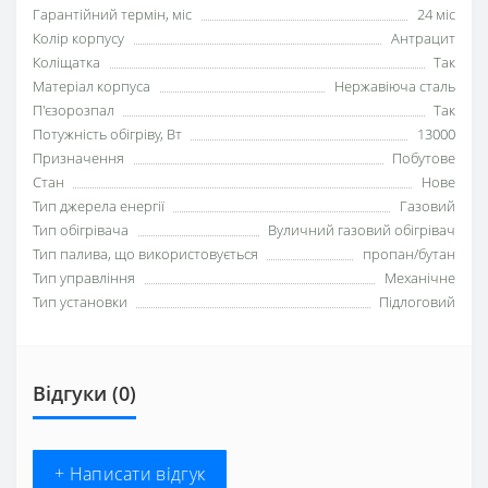
Гарантійний термін, міс
24 міс
Колір корпусу
Антрацит
Коліщатка
Так
Матеріал корпуса
Нержавіюча сталь
П'єзорозпал
Так
Потужність обігріву, Вт
13000
Призначення
Побутове
Стан
Нове
Тип джерела енергії
Газовий
Тип обігрівача
Вуличний газовий обігрівач
Тип палива, що використовується
пропан/бутан
Тип управління
Механічне
Тип установки
Підлоговий
Відгуки (0)
+ Написати відгук