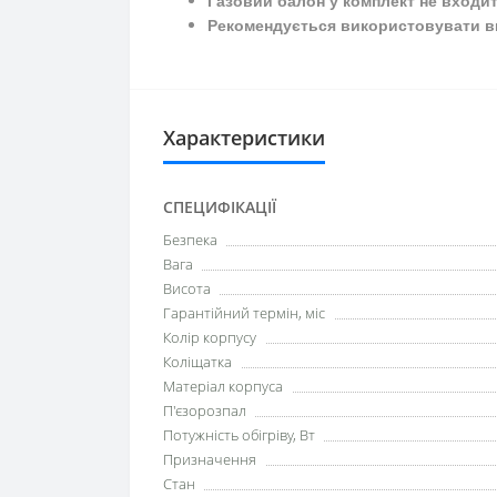
Газовий балон у комплект не входит
Рекомендується використовувати ви
Характеристики
СПЕЦИФІКАЦІЇ
Безпека
Вага
Висота
Гарантійний термін, міс
Колір корпусу
Коліщатка
Матеріал корпуса
П'єзорозпал
Потужність обігріву, Вт
Призначення
Стан