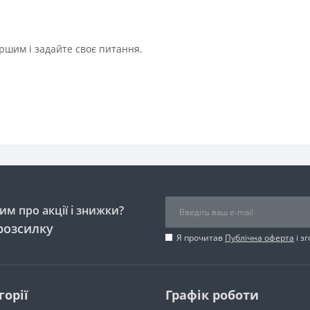
ршим і задайте своє питання.
м про акції і знижки?
розсилку
Я прочитав
Публічна оферта
і з
горії
Графік роботи