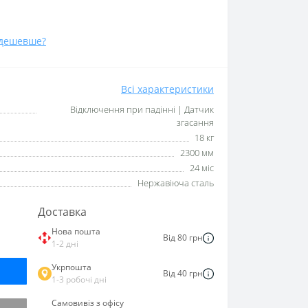
дешевше?
Всі характеристики
Відключення при падінні | Датчик
згасання
18 кг
2300 мм
24 міс
Нержавіюча сталь
Доставка
Нова пошта
Від 80 грн
1-2 дні
Укрпошта
Від 40 грн
1-3 робочі дні
Самовивіз з офісу