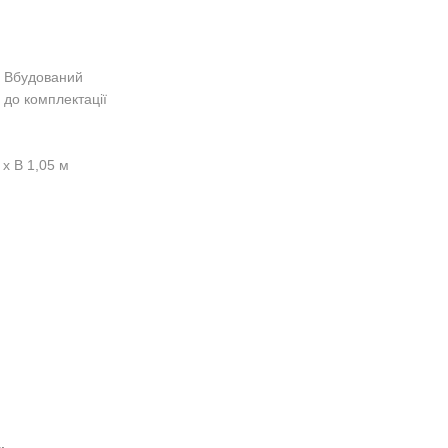
Вбудований
до комплектації
 x В 1,05 м