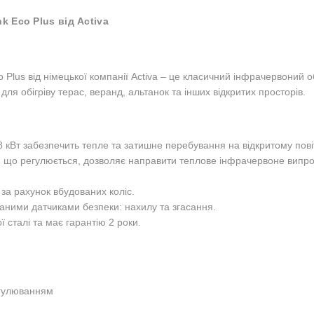
k Eco Plus від Activa
o Plus від німецької компанії Activa – це класичний інфрачервоний 
я обігріву терас, веранд, альтанок та інших відкритих просторів.
кВт забезпечить тепле та затишне перебування на відкритому повітр
що регулюється, дозволяє направити теплове інфрачервоне випро
 за рахунок вбудованих коліс.
ими датчиками безпеки: нахилу та згасання.
 сталі та має гарантію 2 роки.
гулюванням