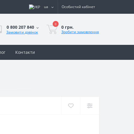
ua
Особистий кабінет
0
0 грн.
0 800 207 840
Зробити замовлення
Замовити дзвінок
лог
Контакти