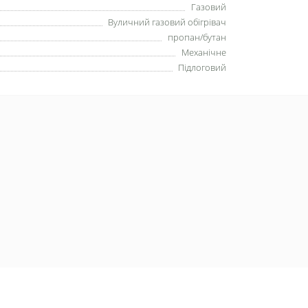
Газовий
Вуличний газовий обігрівач
пропан/бутан
Механічне
Підлоговий