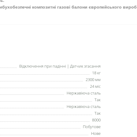
ь.
бухобезпечні композитні газові балони європейського вироб
Відключення при падінні | Датчик згасання
18 кг
2300 мм
24 міс
Нержавіюча сталь
Так
Нержавіюча сталь
Так
8000
Побутове
Нове