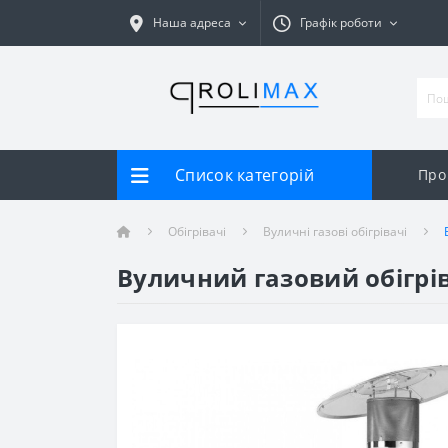
Наша адреса
Графік роботи
Список категорій
Про
Обігрівачі
Вуличні газові обігрівачі
Вуличний газовий обігріва