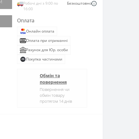
И
Робочі дні з 9:00 по
Безкоштовно
16:00
Оплата
Онлайн оплата
Оплата при отриманні
Рахунок для Юр. особи
Покупка частинами
Обмін та
повернення
Повернення чи
обмін товару
протягом 14 днів