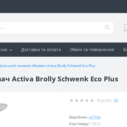
 нас
Доставка та оплата
Обмін та повернення
Б
Вуличний газовий обігрівач Activa Brolly Schwenk Eco Plus
ч Activa Brolly Schwenk Eco Plus
Відгуки:
(0)
Виробник:
ACTIVA
Код товару:
13810