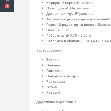
Корпус:
З нержавіючої сталі
0
П'єзопідпал:
Механічний
Датчик нахилу:
Вбудований
Термоелектричний датчик згасання:
Газовий редуктор та шланг:
Входять 
Вага:
18,5 кг
Габарити:
Ø 0,76 х 2,30 м
Габарити в упаковці:
Ш 0,40 x Р 0,40
Застосування:
Тераси
Веранди
Альтанки
Відкриті території
Ресторани
Готелі
Котеджі
Додаткова інформація: