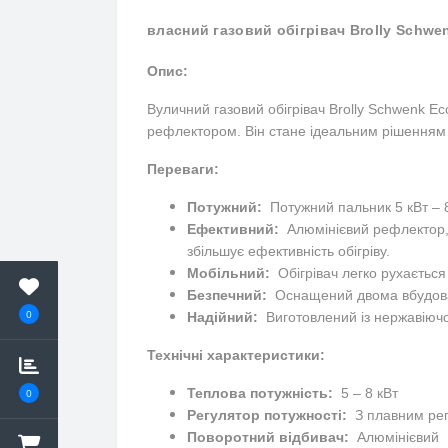
власний газовий обігрівач Brolly Schwen
Опис:
Вуличний газовий обігрівач Brolly Schwenk Ec
рефлектором. Він стане ідеальним рішенням дл
Переваги:
Потужний:
Потужний пальник 5 кВт – 8 
Ефективний:
Алюмінієвий рефлектор, 
збільшує ефективність обігріву.
Мобільний:
Обігрівач легко рухається
Безпечний:
Оснащений двома вбудован
0
Надійний:
Виготовлений із нержавіючої
Технічні характеристики:
Теплова потужність:
5 – 8 кВт
0
Регулятор потужності:
З плавним ре
Поворотний відбивач:
Алюмінієвий