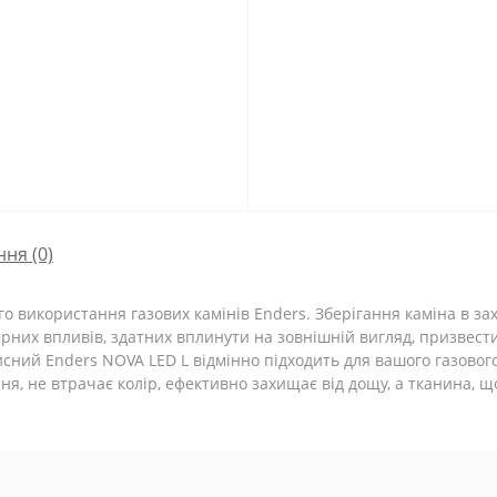
ння
(0)
о використання газових камінів Enders. Зберігання каміна в за
ерних впливів, здатних вплинути на зовнішній вигляд, призвести
сний Enders NOVA LED L відмінно підходить для вашого газового
я, не втрачає колір, ефективно захищає від дощу, а тканина, щ