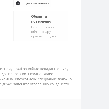
Покупка частинами
Обмін та
повернення
Повернення чи
обмін товару
протягом 14 днів
хисному чохлі запобігає попаданню пилу,
 до несправності каміна та/або
 каміна. Високоякісне спеціальне волокно
о дихає, запобігає утворенню конденсату