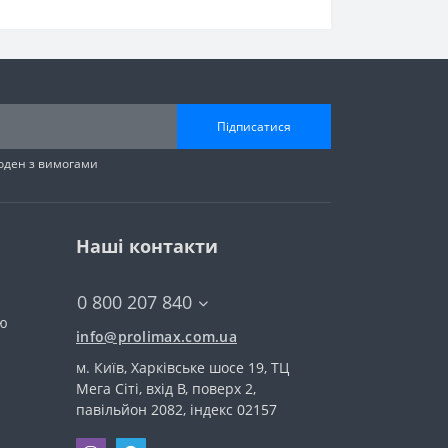
Підписатися
годен з вимогами
Наші контакти
0 800 207 840
тю
info@prolimax.com.ua
м. Київ, Харківське шосе 19, ТЦ
Мега Сіті, вхід В, поверх 2,
павільйон 2082, індекс 02157