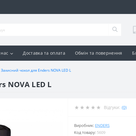
 нас
Доставка та оплата
Обмін та повернення
Б
Захисний чохол для Enders NOVA LED L
rs NOVA LED L
Відгуки:
(0)
Виробник:
ENDERS
Код товару:
5609