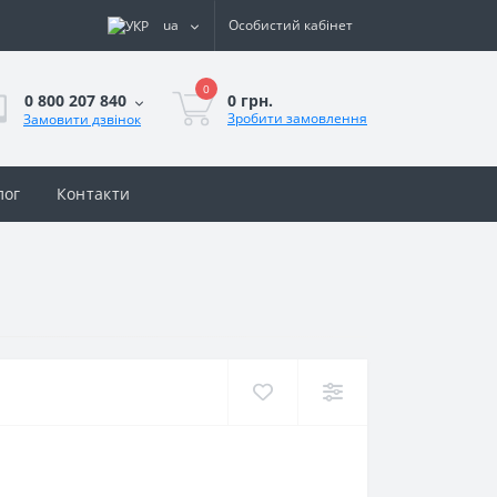
ua
Особистий кабінет
0
0 грн.
0 800 207 840
Зробити замовлення
Замовити дзвінок
лог
Контакти