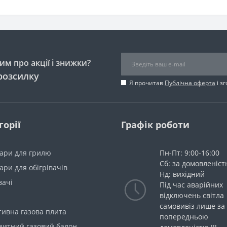
м про акції і знижки?
розсилку
Я прочитав
Публічна оферта
і з
горії
Графік роботи
уари для грилю
Пн-Пт: 9:00-16:00
Сб: за домовленіс
ари для обігрівачів
Нд: вихідний
вачі
Під час аварійних
відключень світла
самовивіз лише за
тивна газова плита
попередньою
зитний газовий балон