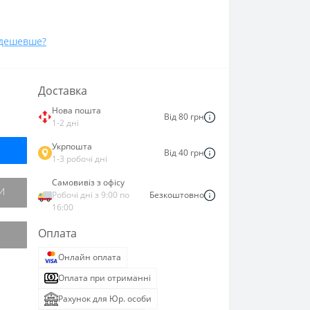
дешевше?
Доставка
Нова пошта
Від 80 грн
1-2 дні
Укрпошта
Від 40 грн
1-3 робочі дні
Самовивіз з офісу
И
Робочі дні з 9:00 по
Безкоштовно
16:00
Оплата
Онлайн оплата
Оплата при отриманні
Рахунок для Юр. особи