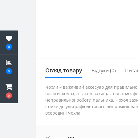
0
Огляд товару
Відгуки (0)
Пита
0
Чохли – важливий аксесуар для правильног
вологи, комах, а також захищає від атмосф
0
неправильної роботи пальника. Чохол захи
стійке до ультрафіолетового випромінюванн
всередині чохла.