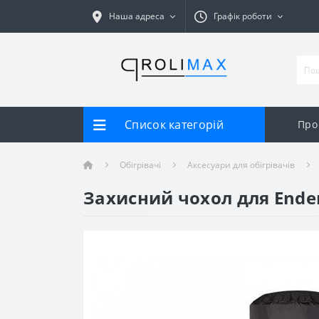
Наша адреса
Графік роботи
Список категорій
Про
Обігрівачі
Аксесуари для обігрівачів
Захисний чохол для Ende