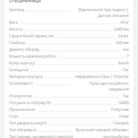
СПЕЦИФІКАЦІЇ
Безпека
Відключення при падінні |
Датчик згасання
Вага
39 кг
Висота
2280 мм
Гарантійний термін, міс
24 міс
Глибина
560 мм
Діаметр обігріву
4 м
Кількість режимів роботи
7
Колір корпусу
Білий
Коліщатка
Так
Матеріал корпуса
Нержавіюча сталь | Пластик
Особливості
Пульт дистанційного
керування
П'єзорозпал
Так
Потужність обігріву, Вт
10400
Призначення
Побутове
Стан
Нове
Тип джерела енергії
Газовий
Тип обігрівача
Вуличний газовий обігрівач
Тип палива, що використовується
пропан/бутан