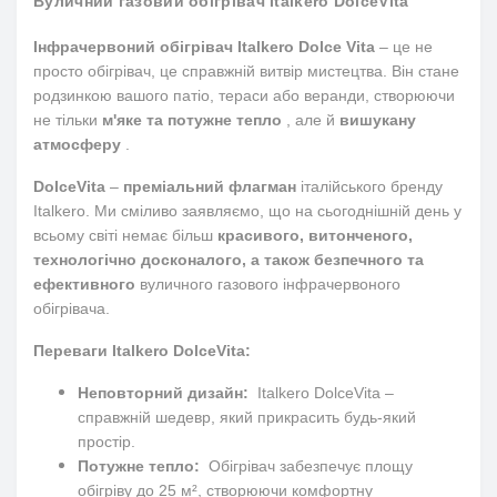
Вуличний газовий обігрівач Italkero DolceVita
Інфрачервоний обігрівач Italkero Dolce Vita
– це не
просто обігрівач, це справжній витвір мистецтва.
Він стане
родзинкою вашого патіо, тераси або веранди, створюючи
не тільки
м'яке та потужне тепло
, але й
вишукану
атмосферу
.
DolceVita
–
преміальний флагман
італійського бренду
Italkero.
Ми сміливо заявляємо, що на сьогоднішній день у
всьому світі немає більш
красивого, витонченого,
технологічно досконалого, а також безпечного та
ефективного
вуличного газового інфрачервоного
обігрівача.
Переваги Italkero DolceVita:
Неповторний дизайн:
Italkero DolceVita –
справжній шедевр, який прикрасить будь-який
простір.
Потужне тепло:
Обігрівач забезпечує площу
обігріву до 25 м², створюючи комфортну