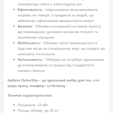
температуру навіть у найхолодніші дні.
Ефективність:
Інфрачервоне випромінювання
нагріває не повітря, а предмети та людей, що
забезпечує ефективніше використання енергії.
Безпека:
Обігрівач оснащений системою захисту
від перекидання, датчиком контролю полум'я та
запобіжним клапаном.
Мобільність:
Обігрівач легко переміщається в
будь-яке місце на спеціальному візку, що входить до
комплекту постачання.
Автономність:
Обігрівач не потребує підключення
до електромережі та працює від стандартного
газового балона.
Italkero DolceVita – це ідеальний вибір для тих, хто
цінує красу, комфорт та безпеку.
Технічні характеристики:
Потужність: 12 кВт
Площа обігріву: до 25 м ²