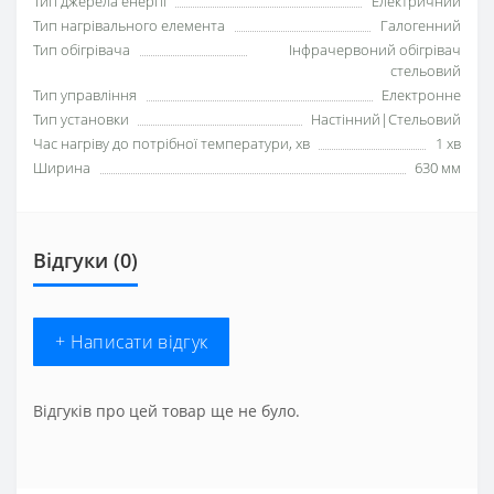
Тип джерела енергії
Електричний
Тип нагрівального елемента
Галогенний
Тип обігрівача
Інфрачервоний обігрівач
стельовий
Тип управління
Електронне
Тип установки
Настінний|Стельовий
Час нагріву до потрібної температури, хв
1 хв
Ширина
630 мм
Відгуки (0)
+ Написати відгук
Відгуків про цей товар ще не було.