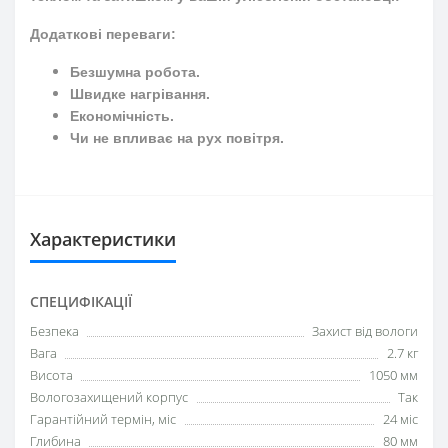
Додаткові переваги:
Безшумна робота.
Швидке нагрівання.
Економічність.
Чи не впливає на рух повітря.
Характеристики
СПЕЦИФІКАЦІЇ
Безпека
Захист від вологи
Вага
2.7 кг
Висота
1050 мм
Вологозахищений корпус
Так
Гарантійний термін, міс
24 міс
Глибина
80 мм