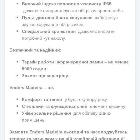
Високий індекс пиловологозахисту IP65
дозволяє використовувати обігрівач просто неба.
Пульт дистанційного керування
забезпечує
зручне керування обігрівачем.
Спеціальний кронштейн
дозволяє вибрати
потрібний кут нахилу.
Безпечний та надійний:
Термін роботи інфрачервоної лампи – не менше
5000 годин.
Захист від перегріву.
Enders Madeira – це:
Комфорт та тепло
у будь-яку пору року.
Стильний та функціональний
елемент дизайну.
Універсальне рішення
для обігріву різних
приміщень.
Замовте Enders Madeira сьогодні та насолоджуйтесь
теплом та затишком у вашій улюбленій обстановці!