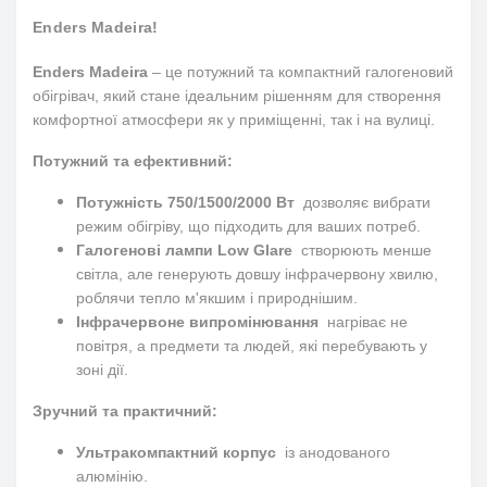
Enders Madeira!
Enders Madeira
– це потужний та компактний галогеновий
обігрівач, який стане ідеальним рішенням для створення
комфортної атмосфери як у приміщенні, так і на вулиці.
Потужний та ефективний:
Потужність 750/1500/2000 Вт
дозволяє вибрати
режим обігріву, що підходить для ваших потреб.
Галогенові лампи Low Glare
створюють менше
світла, але генерують довшу інфрачервону хвилю,
роблячи тепло м'якшим і природнішим.
Інфрачервоне випромінювання
нагріває не
повітря, а предмети та людей, які перебувають у
зоні дії.
Зручний та практичний:
Ультракомпактний корпус
із анодованого
алюмінію.