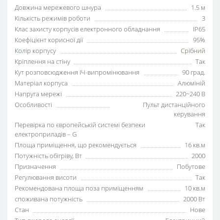
Довжина мережевого шнура
1.5 м
Кількість режимів роботи
3
Клас захисту корпусів електронного обладнання
IP65
Коефіцієнт корисної дії
95%
Колір корпусу
Срібний
Кріплення на стіну
Так
Кут розповсюдження ІЧ-випромінювання
90 град.
Матеріал корпуса
Алюміній
Напруга мережі
220~240 В
Особливості
Пульт дистанційного
керування
Перевірка по європейській системі безпеки
Так
електроприладів – G
Площа приміщення, що рекомендується
16 кв.м
Потужність обігріву, Вт
2000
Призначення
Побутове
Регулювання висоти
Так
Рекомендована площа поза приміщенням
10 кв.м
споживана потужність
2000 Вт
Стан
Нове