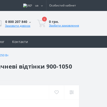
ua
Особистий кабінет
0
0 грн.
0 800 207 840
Зробити замовлення
Замовити дзвінок
лог
Контакти
050 Вт
чневі відтінки 900-1050