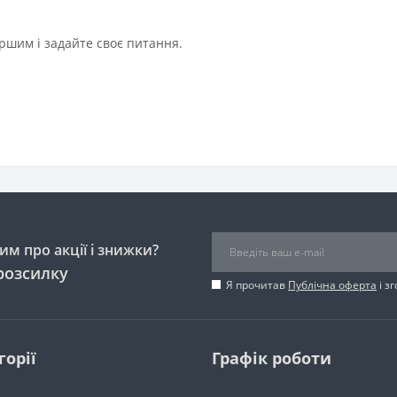
ршим і задайте своє питання.
м про акції і знижки?
розсилку
Я прочитав
Публічна оферта
і з
горії
Графік роботи