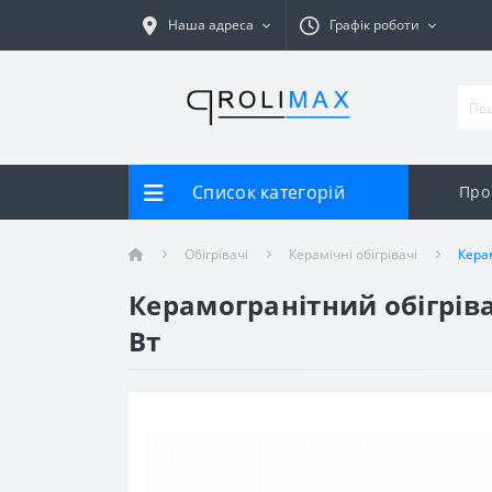
Наша адреса
Графік роботи
Список категорій
Про
Обігрівачі
Керамічні обігрівачі
Кера
Керамогранітний обігріва
Вт