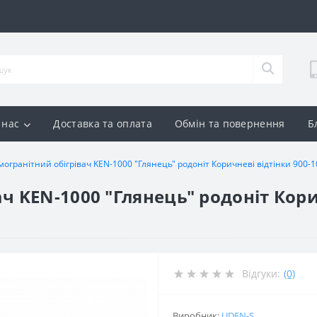
 нас
Доставка та оплата
Обмін та повернення
Б
могранітний обігрівач KEN-1000 "Глянець" родоніт Коричневі відтінки 900-1
ч KEN-1000 "Глянець" родоніт Кори
Відгуки:
(0)
Виробник:
UDEN-S