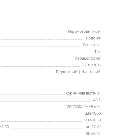
Керамогранітний
Родоніт
Глянцева
Так
Керамограніт
220~230 В
Підлоговий | Настінний
Коричневі відтінки
45.1
1200/600/40 (±5 мм)
KEN-1000
900-1050
=2,50
до 22 м²
80 ±5 °С