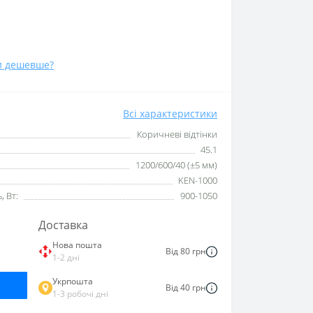
и дешевше?
Всі характеристики
Коричневі відтінки
45.1
1200/600/40 (±5 мм)
KEN-1000
 Вт:
900-1050
Доставка
Нова пошта
Від 80 грн
1-2 дні
Укрпошта
Від 40 грн
1-3 робочі дні