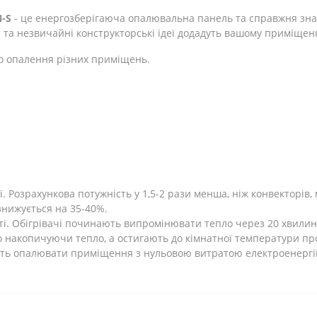
-S
- це енергозберігаюча опалювальна панель та справжня зна
 та незвичайні конструкторські ідеї додадуть вашому приміщен
о опалення різних приміщень.
 Розрахункова потужність у 1,5-2 рази менша, ніж конвекторів, 
 знижується на 35-40%.
ті. Обігрівачі починають випромінювати тепло через 20 хвилин
 накопичуючи тепло, а остигають до кімнатної температури про
ють опалювати приміщення з нульовою витратою електроенергії