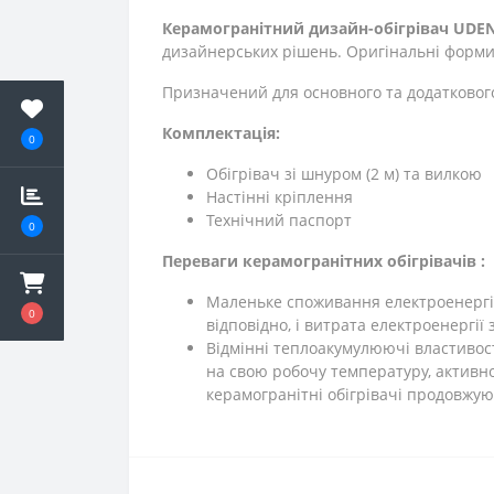
Керамогранітний дизайн-обігрівач UDEN
дизайнерських рішень. Оригінальні форми
Призначений для основного та додатковог
Комплектація:
0
Обігрівач зі шнуром (2 м) та вилкою
Настінні кріплення
Технічний паспорт
0
Переваги керамогранітних обігрівачів :
Маленьке споживання електроенергії.
0
відповідно, і витрата електроенергії
Відмінні теплоакумулюючі властивос
на свою робочу температуру, активно
керамогранітні обігрівачі продовжу