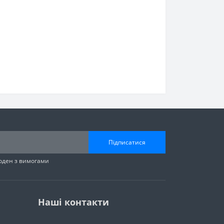
Підписатися
годен з вимогами
Наші контакти