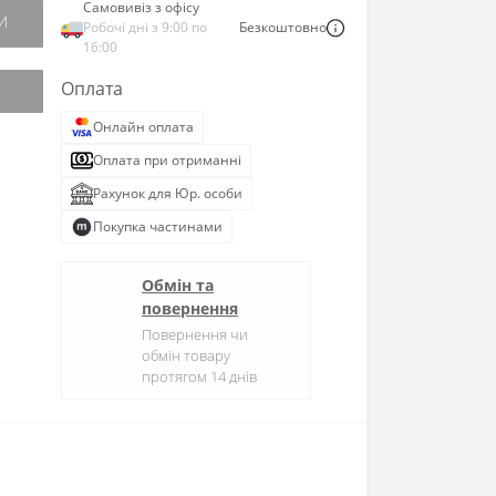
Самовивіз з офісу
И
Робочі дні з 9:00 по
Безкоштовно
16:00
Оплата
Онлайн оплата
Оплата при отриманні
Рахунок для Юр. особи
Покупка частинами
Обмін та
повернення
Повернення чи
обмін товару
протягом 14 днів