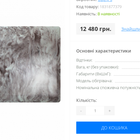
Код товару:
1831877379
Наявність:
В наявності
12 480 грн.
Знайшл
Основні характеристики
Відтінки:
Вага, кг (без упаковки):
Габарити (ВхШхГ):
Модель обігрівача:
Номінальна споживча потужність,
Кількість:
-
+
ДО КОШИКА