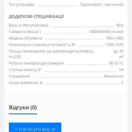
Тип установки
Підлоговий | Настінний
ДОДАТКОВІ СПЕЦИФІКАЦІЇ
Вага, кг (без упаковки)
90.6
Габарити (ВхШхГ)
1800/600/40 (±5 мм)
Модель обігрівача
KEN-1400
Номінальна споживча потужність, Вт
1260-1470
Площа приміщення, що рекомендується (кв.м),
до 30
H=2,50
м²
Робоча температура поверхні
80 ±5 °С
Ступінь захисту, IP
54
Управління
Механічне
Шнур живлення, м
2
Відгуки (0)
+ Написати відгук