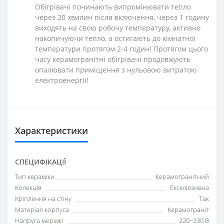
Обігрівачі починають випромінювати тепло
через 20 хвилин після включення, через 1 годину
виходять на свою робочу температуру, активно
накопичуючи тепло, а остигають до кімнатної
температури протягом 2-4 годин! Протягом цього
часу керамогранітні обігрівачі продовжують
опалювати приміщення з нульовою витратою
електроенергії!
Характеристики
СПЕЦИФІКАЦІЇ
Тип кераміки
Керамогранітний
Колекція
Ексклюзивна
Кріплення на стіну
Так
Матеріал корпуса
Керамограніт
Напруга мережі
220~230 В