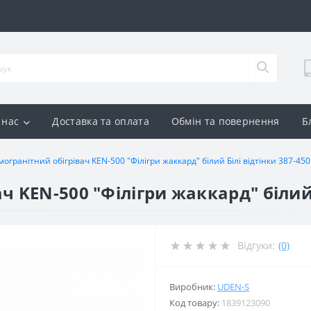
 нас
Доставка та оплата
Обмін та повернення
Б
огранітний обігрівач KEN-500 "Філігри жаккард" білий Білі відтінки 387-450
 KEN-500 "Філігри жаккард" білий 
Відгуки:
(0)
Виробник:
UDEN-S
Код товару:
1839123090