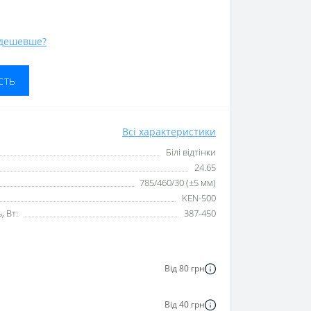
дешевше?
сть
Всі характеристики
Білі відтінки
24.65
785/460/30 (±5 мм)
KEN-500
 Вт:
387-450
Від 80 грн
Від 40 грн