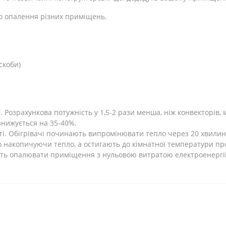
о опалення різних приміщень.
скоби)
Розрахункова потужність у 1,5-2 рази менша, ніж конвекторів, 
 знижується на 35-40%.
ті. Обігрівачі починають випромінювати тепло через 20 хвилин
 накопичуючи тепло, а остигають до кімнатної температури про
ють опалювати приміщення з нульовою витратою електроенергії