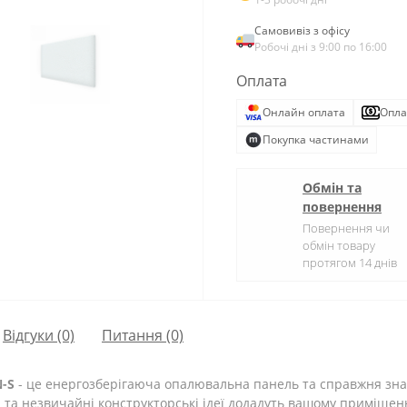
Самовивіз з офісу
Робочі дні з 9:00 по 16:00
Оплата
Онлайн оплата
Опла
Покупка частинами
Обмін та
повернення
Повернення чи
обмін товару
протягом 14 днів
Відгуки (0)
Питання
(0)
-S
- це енергозберігаюча опалювальна панель та справжня зна
 та незвичайні конструкторські ідеї додадуть вашому приміщен