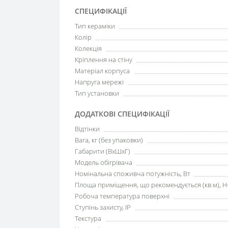
СПЕЦИФІКАЦІЇ
Тип кераміки
Колір
Колекція
Кріплення на стіну
Матеріал корпуса
Напруга мережі
Тип установки
ДОДАТКОВІ СПЕЦИФІКАЦІЇ
Відтінки
Вага, кг (без упаковки)
Габарити (ВхШхГ)
Модель обігрівача
Номінальна споживча потужність, Вт
Площа приміщення, що рекомендується (кв.м), H
Робоча температура поверхні
Ступінь захисту, IP
Текстура