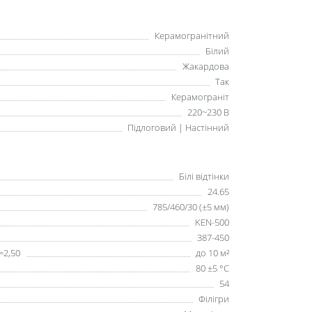
Керамогранітний
Білий
Жакардова
Так
Керамограніт
220~230 В
Підлоговий | Настінний
Білі відтінки
24.65
785/460/30 (±5 мм)
KEN-500
387-450
=2,50
до 10 м²
80 ±5 °С
54
Філігри