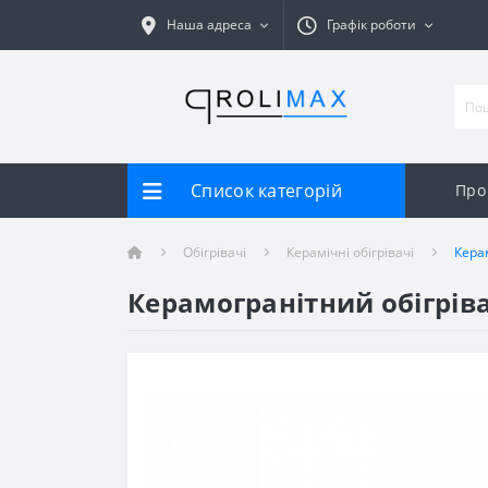
Наша адреса
Графік роботи
Список категорій
Про
Обігрівачі
Керамічні обігрівачі
Керам
Керамогранітний обігрівач