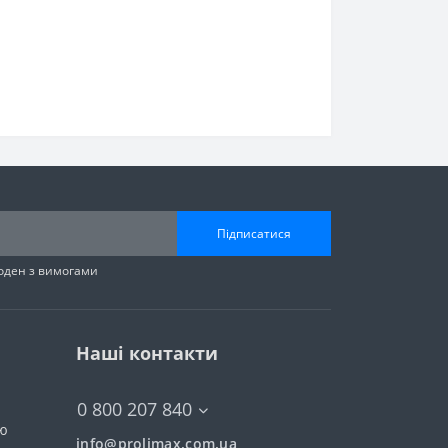
Підписатися
годен з вимогами
Наші контакти
0 800 207 840
тю
info@prolimax.com.ua