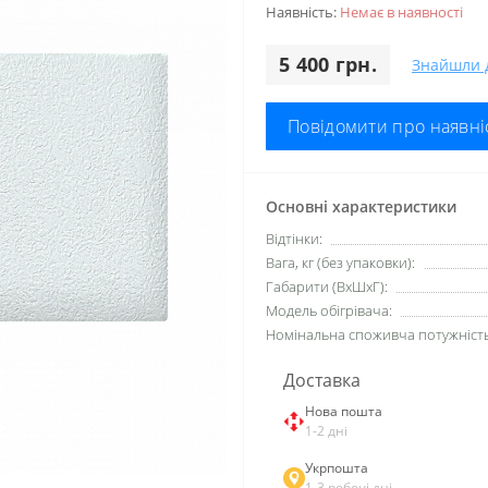
Наявність:
Немає в наявності
5 400 грн.
Знайшли 
Повідомити про наявні
Основні характеристики
Відтінки:
Вага, кг (без упаковки):
Габарити (ВхШхГ):
Модель обігрівача:
Номінальна споживча потужність,
Доставка
Нова пошта
1-2 дні
Укрпошта
1-3 робочі дні