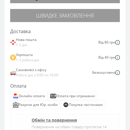
ШВИДКЕ ЗАМОВЛЕННЯ
Доставка
Нова пошта
Від 80 грн
1-2 дні
Укрпошта
Від 40 грн
1-3 робочі дні
Самовивіз з офісу
Безкоштовно
Робочі дні з 9:00 по 16:00
Оплата
Онлайн оплата
Оплата при отриманні
Рахунок для Юр. особи
Покупка частинами
Обмін та повернення
Повернення чи обмін товару протягом 14