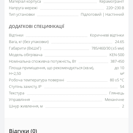
Матеріал корпуса
Керамограніт
Напруга мережі
220~230 В
Тип установки
Підлоговий | Настінний
ДОДАТКОВІ СПЕЦИФІКАЦІЇ
Відтінки
Коричневі відтінки
Вага, кг (без упаковки)
24.65
Габарити (ВхШхГ)
785/460/30 (±5 мм)
Модель обігрівача
KEN-500
Номінальна споживча потужність, Вт
387-450
Площа приміщення, що рекомендується (кв.м),
до 10
H=2,50
м²
Робоча температура поверхні
80 ±5 °С
Ступінь захисту, IP
54
Текстура
Глянець
Управління
Механічне
Шнур живлення, м
2
Відгуки (0)