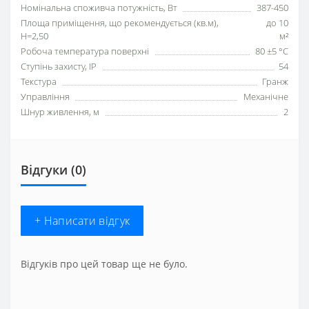
Номінальна споживча потужність, Вт
387-450
Площа приміщення, що рекомендується (кв.м),
до 10
H=2,50
м²
Робоча температура поверхні
80 ±5 °С
Ступінь захисту, IP
54
Текстура
Гранж
Управління
Механічне
Шнур живлення, м
2
Відгуки (0)
+ Написати відгук
Відгуків про цей товар ще не було.