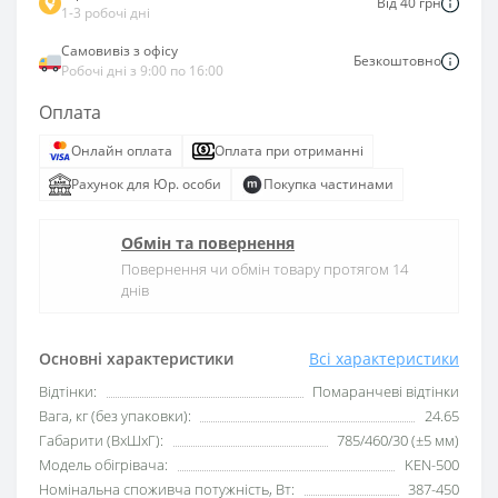
Від 40 грн
1-3 робочі дні
Самовивіз з офісу
Безкоштовно
Робочі дні з 9:00 по 16:00
Оплата
Онлайн оплата
Оплата при отриманні
Рахунок для Юр. особи
Покупка частинами
Обмін та повернення
Повернення чи обмін товару протягом 14
днів
Основні характеристики
Всі характеристики
Відтінки:
Помаранчеві відтінки
Вага, кг (без упаковки):
24.65
Габарити (ВхШхГ):
785/460/30 (±5 мм)
Модель обігрівача:
KEN-500
Номінальна споживча потужність, Вт:
387-450