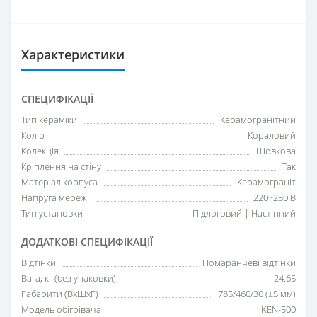
Характеристики
СПЕЦИФІКАЦІЇ
Тип кераміки
Керамогранітний
Колір
Кораловий
Колекція
Шовкова
Кріплення на стіну
Так
Матеріал корпуса
Керамограніт
Напруга мережі
220~230 В
Тип установки
Підлоговий | Настінний
ДОДАТКОВІ СПЕЦИФІКАЦІЇ
Відтінки
Помаранчеві відтінки
Вага, кг (без упаковки)
24.65
Габарити (ВхШхГ)
785/460/30 (±5 мм)
Модель обігрівача
KEN-500