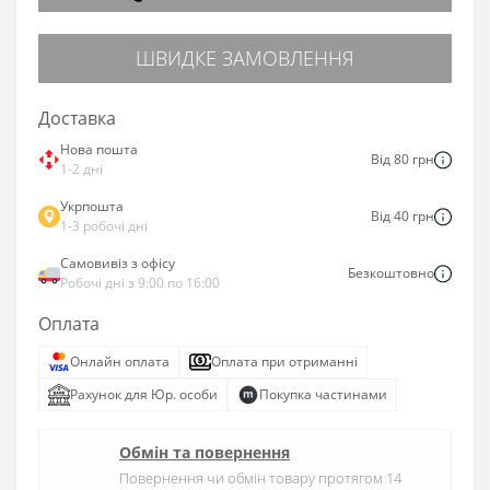
ШВИДКЕ ЗАМОВЛЕННЯ
Доставка
Нова пошта
Від 80 грн
1-2 дні
Укрпошта
Від 40 грн
1-3 робочі дні
Самовивіз з офісу
Безкоштовно
Робочі дні з 9:00 по 16:00
Оплата
Онлайн оплата
Оплата при отриманні
Рахунок для Юр. особи
Покупка частинами
Обмін та повернення
Повернення чи обмін товару протягом 14