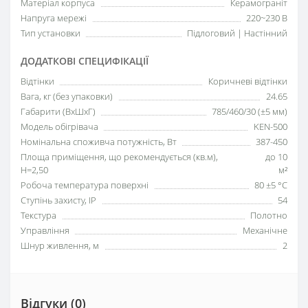
Матеріал корпуса
Керамограніт
Напруга мережі
220~230 В
Тип установки
Підлоговий | Настінний
ДОДАТКОВІ СПЕЦИФІКАЦІЇ
Відтінки
Коричневі відтінки
Вага, кг (без упаковки)
24.65
Габарити (ВхШхГ)
785/460/30 (±5 мм)
Модель обігрівача
KEN-500
Номінальна споживча потужність, Вт
387-450
Площа приміщення, що рекомендується (кв.м),
до 10
H=2,50
м²
Робоча температура поверхні
80 ±5 °С
Ступінь захисту, IP
54
Текстура
Полотно
Управління
Механічне
Шнур живлення, м
2
Відгуки (0)