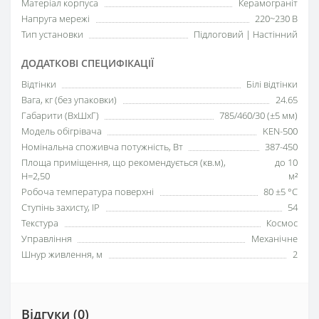
Матеріал корпуса
Керамограніт
Напруга мережі
220~230 В
Тип установки
Підлоговий | Настінний
ДОДАТКОВІ СПЕЦИФІКАЦІЇ
Відтінки
Білі відтінки
Вага, кг (без упаковки)
24.65
Габарити (ВхШхГ)
785/460/30 (±5 мм)
Модель обігрівача
KEN-500
Номінальна споживча потужність, Вт
387-450
Площа приміщення, що рекомендується (кв.м),
до 10
H=2,50
м²
Робоча температура поверхні
80 ±5 °С
Ступінь захисту, IP
54
Текстура
Космос
Управління
Механічне
Шнур живлення, м
2
Відгуки (0)