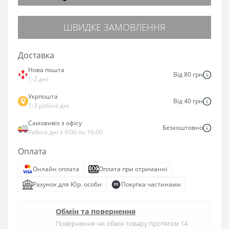
ШВИДКЕ ЗАМОВЛЕННЯ
Доставка
Нова пошта
Від 80 грн
1-2 дні
Укрпошта
Від 40 грн
1-3 робочі дні
Самовивіз з офісу
Безкоштовно
Робочі дні з 9:00 по 16:00
Оплата
Онлайн оплата
Оплата при отриманні
Рахунок для Юр. особи
Покупка частинами
Обмін та повернення
Повернення чи обмін товару протягом 14