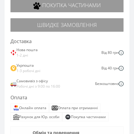
ПОКУПКА ЧАСТИНАМИ
ШВИДКЕ ЗАМОВЛЕННЯ
Доставка
Нова пошта
Від 80 грн
1-2 дні
Укрпошта
Від 40 грн
1-3 робочі дні
Самовивіз з офісу
Безкоштовно
Робочі дні з 9:00 по 16:00
Оплата
Онлайн оплата
Оплата при отриманні
Рахунок для Юр. особи
Покупка частинами
Обмін та повернення