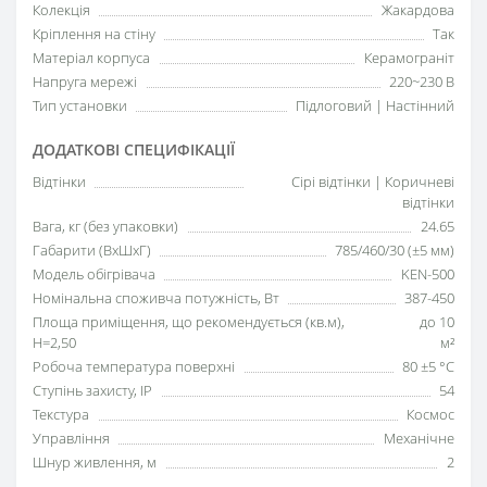
Колекція
Жакардова
Кріплення на стіну
Так
Матеріал корпуса
Керамограніт
Напруга мережі
220~230 В
Тип установки
Підлоговий | Настінний
ДОДАТКОВІ СПЕЦИФІКАЦІЇ
Відтінки
Сірі відтінки | Коричневі
відтінки
Вага, кг (без упаковки)
24.65
Габарити (ВхШхГ)
785/460/30 (±5 мм)
Модель обігрівача
KEN-500
Номінальна споживча потужність, Вт
387-450
Площа приміщення, що рекомендується (кв.м),
до 10
H=2,50
м²
Робоча температура поверхні
80 ±5 °С
Ступінь захисту, IP
54
Текстура
Космос
Управління
Механічне
Шнур живлення, м
2