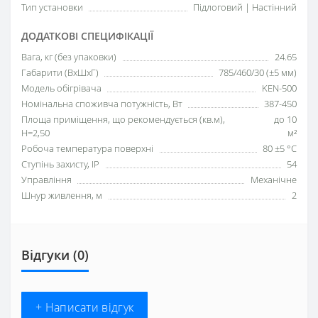
Тип установки
Підлоговий | Настінний
ДОДАТКОВІ СПЕЦИФІКАЦІЇ
Вага, кг (без упаковки)
24.65
Габарити (ВхШхГ)
785/460/30 (±5 мм)
Модель обігрівача
KEN-500
Номінальна споживча потужність, Вт
387-450
Площа приміщення, що рекомендується (кв.м),
до 10
H=2,50
м²
Робоча температура поверхні
80 ±5 °С
Ступінь захисту, IP
54
Управління
Механічне
Шнур живлення, м
2
Відгуки (0)
+ Написати відгук