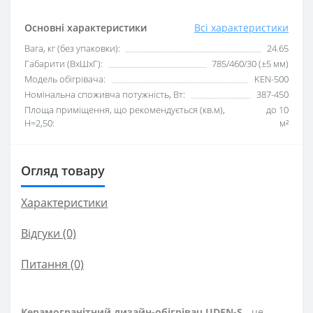
Основні характеристики
Всі характеристики
Вага, кг (без упаковки):
24.65
Габарити (ВхШхГ):
785/460/30 (±5 мм)
Модель обігрівача:
KEN-500
Номінальна споживча потужність, Вт:
387-450
Площа приміщення, що рекомендується (кв.м),
до 10
H=2,50:
м²
Огляд товару
Характеристики
Відгуки (0)
Питання
(0)
Керамогранітний дизайн-обігрівач UDEN-S
- це