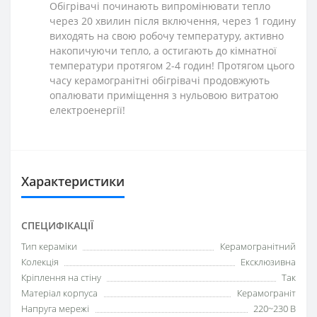
Обігрівачі починають випромінювати тепло
через 20 хвилин після включення, через 1 годину
виходять на свою робочу температуру, активно
накопичуючи тепло, а остигають до кімнатної
температури протягом 2-4 годин! Протягом цього
часу керамогранітні обігрівачі продовжують
опалювати приміщення з нульовою витратою
електроенергії!
Характеристики
СПЕЦИФІКАЦІЇ
Тип кераміки
Керамогранітний
Колекція
Ексклюзивна
Кріплення на стіну
Так
Матеріал корпуса
Керамограніт
Напруга мережі
220~230 В