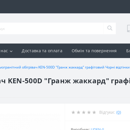
 нас
Доставка та оплата
Обмін та повернення
Б
могранітний обігрівач KEN-500D "Гранж жаккард" графітовий Чорні відтінки
ач KEN-500D "Гранж жаккард" графі
Відгуки:
(0)
Виробник:
UDEN-S