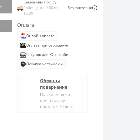
Самовивіз з офісу
И
Робочі дні з 9:00 по
Безкоштовно
16:00
Оплата
Онлайн оплата
Оплата при отриманні
Рахунок для Юр. особи
Покупка частинами
Обмін та
повернення
Повернення чи
обмін товару
протягом 14 днів