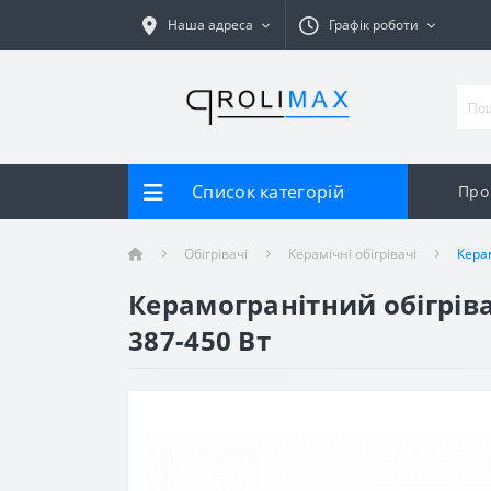
Наша адреса
Графік роботи
Список категорій
Про
Обігрівачі
Керамічні обігрівачі
Кера
Керамогранітний обігрів
387-450 Вт