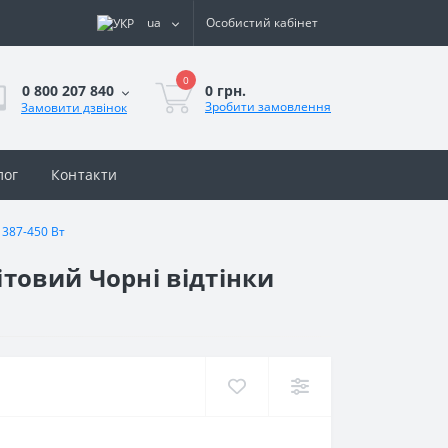
ua
Особистий кабінет
0
0 грн.
0 800 207 840
Зробити замовлення
Замовити дзвінок
лог
Контакти
 387-450 Вт
товий Чорні відтінки