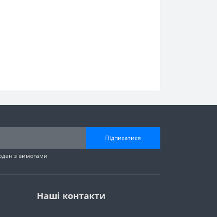
Підписатися
годен з вимогами
Наші контакти