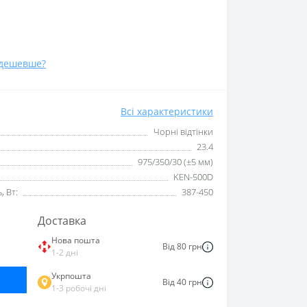
дешевше?
Всі характеристики
Чорні відтінки
23.4
975/350/30 (±5 мм)
KEN-500D
 Вт:
387-450
Доставка
Нова пошта
Від 80 грн
1-2 дні
Укрпошта
Від 40 грн
1-3 робочі дні