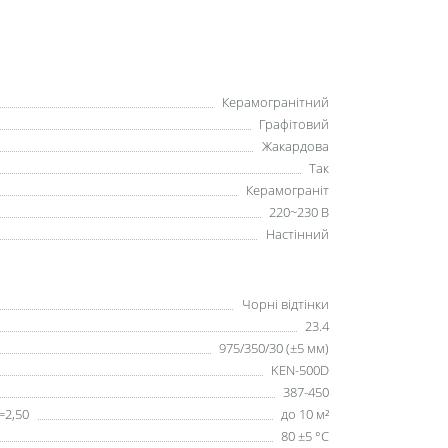
Керамогранітний
Графітовий
Жакардова
Так
Керамограніт
220~230 В
Настінний
Чорні відтінки
23.4
975/350/30 (±5 мм)
KEN-500D
387-450
=2,50
до 10 м²
80 ±5 °С