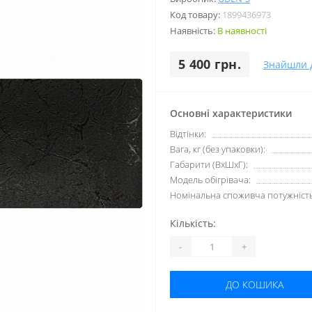
Код товару:
1899436973
Наявність:
В наявності
5 400 грн.
Знайшли 
Основні характеристики
Відтінки:
Вага, кг (без упаковки):
Габарити (ВхШхГ):
Модель обігрівача:
Номінальна споживча потужність,
Кількість:
-
+
ДО КОШИКА