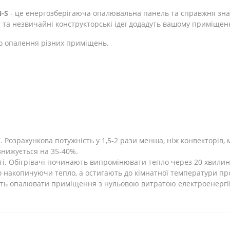
-S
- це енергозберігаюча опалювальна панель та справжня зна
 та незвичайні конструкторські ідеї додадуть вашому приміщен
о опалення різних приміщень.
Розрахункова потужність у 1,5-2 рази менша, ніж конвекторів, 
 знижується на 35-40%.
ті. Обігрівачі починають випромінювати тепло через 20 хвилин
 накопичуючи тепло, а остигають до кімнатної температури про
ють опалювати приміщення з нульовою витратою електроенергії