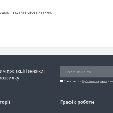
ршим і задайте своє питання.
м про акції і знижки?
розсилку
Я прочитав
Публічна оферта
і з
горії
Графік роботи