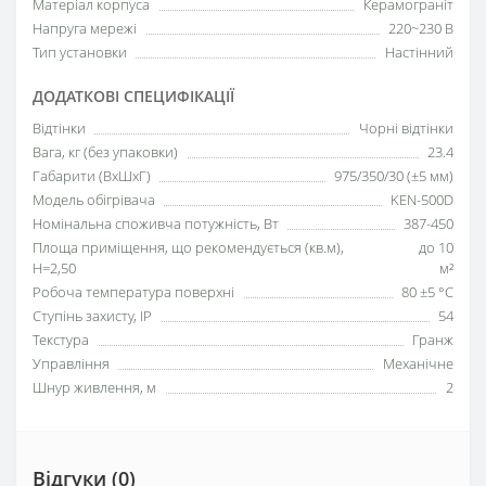
Матеріал корпуса
Керамограніт
Напруга мережі
220~230 В
Тип установки
Настінний
ДОДАТКОВІ СПЕЦИФІКАЦІЇ
Відтінки
Чорні відтінки
Вага, кг (без упаковки)
23.4
Габарити (ВхШхГ)
975/350/30 (±5 мм)
Модель обігрівача
KEN-500D
Номінальна споживча потужність, Вт
387-450
Площа приміщення, що рекомендується (кв.м),
до 10
H=2,50
м²
Робоча температура поверхні
80 ±5 °С
Ступінь захисту, IP
54
Текстура
Гранж
Управління
Механічне
Шнур живлення, м
2
Відгуки (0)