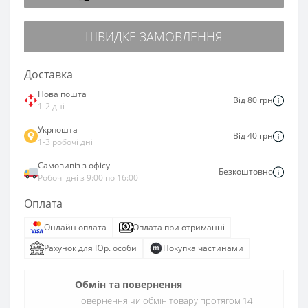
ШВИДКЕ ЗАМОВЛЕННЯ
Доставка
Нова пошта
Від 80 грн
1-2 дні
Укрпошта
Від 40 грн
1-3 робочі дні
Самовивіз з офісу
Безкоштовно
Робочі дні з 9:00 по 16:00
Оплата
Онлайн оплата
Оплата при отриманні
Рахунок для Юр. особи
Покупка частинами
Обмін та повернення
Повернення чи обмін товару протягом 14