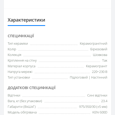
Характеристики
СПЕЦИФІКАЦІЇ
Тип кераміки
Керамогранітний
Колір
Бірюзовий
Колекція
Шовкова
Кріплення на стіну
Так
Матеріал корпуса
Керамограніт
Напруга мережі
220~230 В
Тип установки
Підлоговий | Настінний
ДОДАТКОВІ СПЕЦИФІКАЦІЇ
Відтінки
Сині відтінки
Вага, кг (без упаковки)
23.4
Габарити (ВхШхГ)
975/350/30 (±5 мм)
Модель обігрівача
KEN-500D