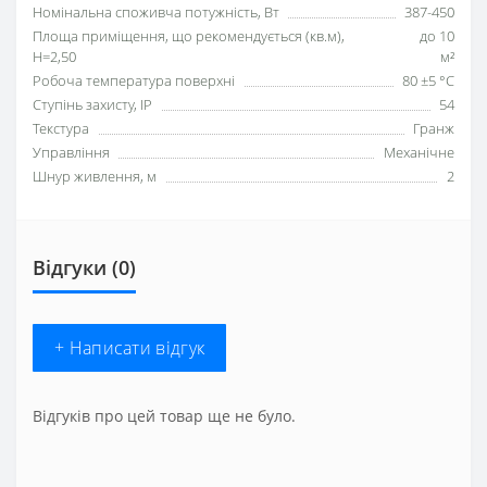
Номінальна споживча потужність, Вт
387-450
Площа приміщення, що рекомендується (кв.м),
до 10
H=2,50
м²
Робоча температура поверхні
80 ±5 °С
Ступінь захисту, IP
54
Текстура
Гранж
Управління
Механічне
Шнур живлення, м
2
Відгуки (0)
+ Написати відгук
Відгуків про цей товар ще не було.