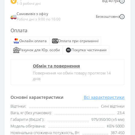
Від 40 грн
1-3 робочі дні
Самовивіз з офісу
Безкоштовно
Робочі дні з 9:00 по 16:00
Оплата
Онлайн оплата
Оплата при отриманні
Рахунок для Юр. особи
Покупка частинами
Обмін та повернення
Повернення чи обмін товару протягом 14
днів
Основні характеристики
Всі характеристики
Відтінки:
Сині відтінки
Вага, кг (без упаковки):
23.4
Габарити (ВхШхГ):
975/350/30 (±5 мм)
Модель обігрівача:
KEN-500D
Номінальна споживча потужність, Вт:
387-450