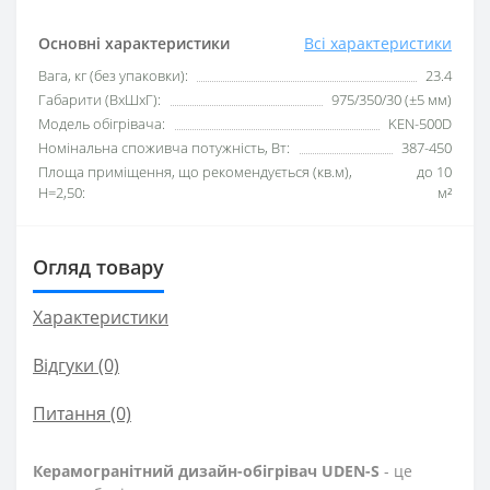
Основні характеристики
Всі характеристики
Вага, кг (без упаковки):
23.4
Габарити (ВхШхГ):
975/350/30 (±5 мм)
Модель обігрівача:
KEN-500D
Номінальна споживча потужність, Вт:
387-450
Площа приміщення, що рекомендується (кв.м),
до 10
H=2,50:
м²
Огляд товару
Характеристики
Відгуки (0)
Питання
(0)
Керамогранітний дизайн-обігрівач UDEN-S
- це