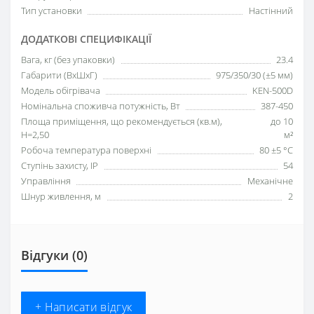
Тип установки
Настінний
ДОДАТКОВІ СПЕЦИФІКАЦІЇ
Вага, кг (без упаковки)
23.4
Габарити (ВхШхГ)
975/350/30 (±5 мм)
Модель обігрівача
KEN-500D
Номінальна споживча потужність, Вт
387-450
Площа приміщення, що рекомендується (кв.м),
до 10
H=2,50
м²
Робоча температура поверхні
80 ±5 °С
Ступінь захисту, IP
54
Управління
Механічне
Шнур живлення, м
2
Відгуки (0)
+ Написати відгук