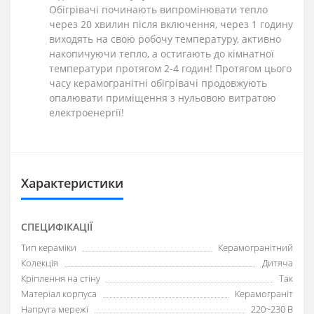
Обігрівачі починають випромінювати тепло
через 20 хвилин після включення, через 1 годину
виходять на свою робочу температуру, активно
накопичуючи тепло, а остигають до кімнатної
температури протягом 2-4 годин! Протягом цього
часу керамогранітні обігрівачі продовжують
опалювати приміщення з нульовою витратою
електроенергії!
Характеристики
СПЕЦИФІКАЦІЇ
Тип кераміки
Керамогранітний
Колекція
Дитяча
Кріплення на стіну
Так
Матеріал корпуса
Керамограніт
Напруга мережі
220~230 В