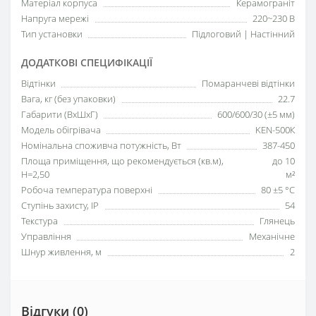
Матеріал корпуса
Керамограніт
Напруга мережі
220~230 В
Тип установки
Підлоговий | Настінний
ДОДАТКОВІ СПЕЦИФІКАЦІЇ
Відтінки
Помаранчеві відтінки
Вага, кг (без упаковки)
22.7
Габарити (ВхШхГ)
600/600/30 (±5 мм)
Модель обігрівача
KEN-500К
Номінальна споживча потужність, Вт
387-450
Площа приміщення, що рекомендується (кв.м),
до 10
H=2,50
м²
Робоча температура поверхні
80 ±5 °С
Ступінь захисту, IP
54
Текстура
Глянець
Управління
Механічне
Шнур живлення, м
2
Відгуки (0)