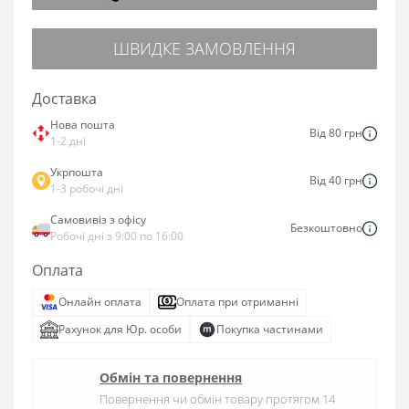
ШВИДКЕ ЗАМОВЛЕННЯ
Доставка
Нова пошта
Від 80 грн
1-2 дні
Укрпошта
Від 40 грн
1-3 робочі дні
Самовивіз з офісу
Безкоштовно
Робочі дні з 9:00 по 16:00
Оплата
Онлайн оплата
Оплата при отриманні
Рахунок для Юр. особи
Покупка частинами
Обмін та повернення
Повернення чи обмін товару протягом 14