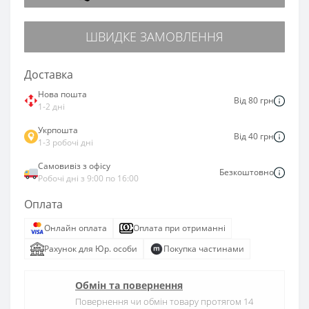
ШВИДКЕ ЗАМОВЛЕННЯ
Доставка
Нова пошта
Від 80 грн
1-2 дні
Укрпошта
Від 40 грн
1-3 робочі дні
Самовивіз з офісу
Безкоштовно
Робочі дні з 9:00 по 16:00
Оплата
Онлайн оплата
Оплата при отриманні
Рахунок для Юр. особи
Покупка частинами
Обмін та повернення
Повернення чи обмін товару протягом 14