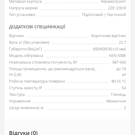
Матеріал корпуса
Керамограніт
Напруга мережі
220~230 В
Тип установки
Підлоговий | Настінний
ДОДАТКОВІ СПЕЦИФІКАЦІЇ
Відтінки
Коричневі відтінки
Вага, кг (без упаковки)
22.7
Габарити (ВхШхГ)
600/600/30 (±5 мм)
Модель обігрівача
KEN-500К
Номінальна споживча потужність, Вт
387-450
Площа приміщення, що рекомендується (кв.м),
до 10
H=2,50
м²
Робоча температура поверхні
80 ±5 °С
Ступінь захисту, IP
54
Текстура
Глянець
Управління
Механічне
Шнур живлення, м
2
Відгуки (0)