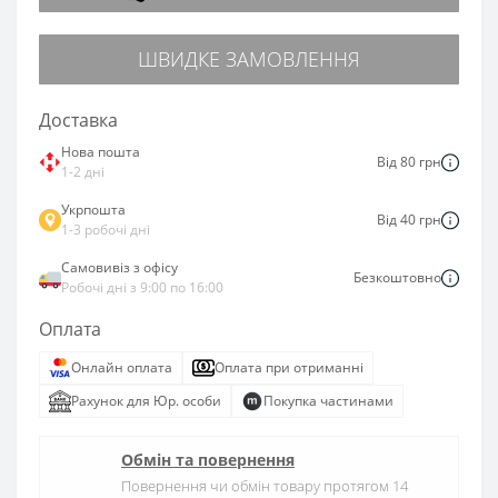
ШВИДКЕ ЗАМОВЛЕННЯ
Доставка
Нова пошта
Від 80 грн
1-2 дні
Укрпошта
Від 40 грн
1-3 робочі дні
Самовивіз з офісу
Безкоштовно
Робочі дні з 9:00 по 16:00
Оплата
Онлайн оплата
Оплата при отриманні
Рахунок для Юр. особи
Покупка частинами
Обмін та повернення
Повернення чи обмін товару протягом 14