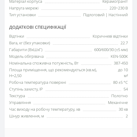
Матеріал корпуса
Керамограніт
Напруга мережі
220~230 В
Тип установки
Підлоговий | Настінний
ДОДАТКОВІ СПЕЦИФІКАЦІЇ
Відтінки
Коричневі відтінки
Вага, кг (без упаковки)
22.7
Габарити (ВхШхГ)
600/600/30 (±5 мм)
Модель обігрівача
KEN-500К
Номінальна споживча потужність, Вт
387-450
Площа приміщення, що рекомендується (кв.м),
до 10
H=2,50
м²
Робоча температура поверхні
80 ±5 °С
Ступінь захисту, IP
54
Текстура
Полотно
Управління
Механічне
Час виходу на робочу температуру, хв
30 хв
Шнур живлення, м
2