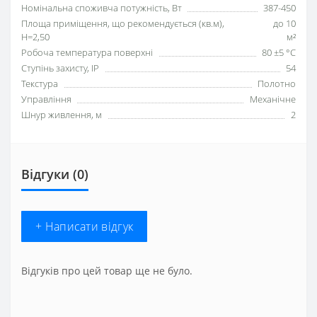
Номінальна споживча потужність, Вт
387-450
Площа приміщення, що рекомендується (кв.м),
до 10
H=2,50
м²
Робоча температура поверхні
80 ±5 °С
Ступінь захисту, IP
54
Текстура
Полотно
Управління
Механічне
Шнур живлення, м
2
Відгуки (0)
+ Написати відгук
Відгуків про цей товар ще не було.