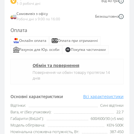
Від 40 грн
1-3 робочі дні
Самовивіз з офісу
Безкоштовно
Робочі дні з 9:00 по 16:00
Оплата
Онлайн оплата
Оплата при отриманні
Рахунок для Юр. особи
Покупка частинами
Обмін та повернення
Повернення чи обмін товару протягом 14
днів
Основні характеристики
Всі характеристики
Відтінки:
Сині відтінки
Вага, кг (без упаковки):
22.7
Габарити (ВхШхГ):
600/600/30 (±5 мм)
Модель обігрівача:
KEN-500К
Номінальна споживча потужність, Вт:
387-450