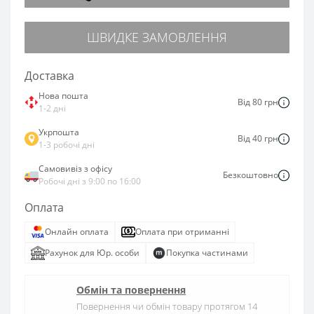
ШВИДКЕ ЗАМОВЛЕННЯ
Доставка
Нова пошта
Від 80 грн
1-2 дні
Укрпошта
Від 40 грн
1-3 робочі дні
Самовивіз з офісу
Безкоштовно
Робочі дні з 9:00 по 16:00
Оплата
Онлайн оплата
Оплата при отриманні
Рахунок для Юр. особи
Покупка частинами
Обмін та повернення
Повернення чи обмін товару протягом 14