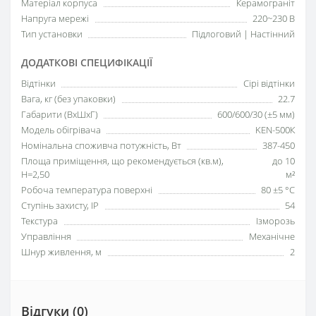
Матеріал корпуса
Керамограніт
Напруга мережі
220~230 В
Тип установки
Підлоговий | Настінний
ДОДАТКОВІ СПЕЦИФІКАЦІЇ
Відтінки
Сірі відтінки
Вага, кг (без упаковки)
22.7
Габарити (ВхШхГ)
600/600/30 (±5 мм)
Модель обігрівача
KEN-500К
Номінальна споживча потужність, Вт
387-450
Площа приміщення, що рекомендується (кв.м),
до 10
H=2,50
м²
Робоча температура поверхні
80 ±5 °С
Ступінь захисту, IP
54
Текстура
Ізморозь
Управління
Механічне
Шнур живлення, м
2
Відгуки (0)