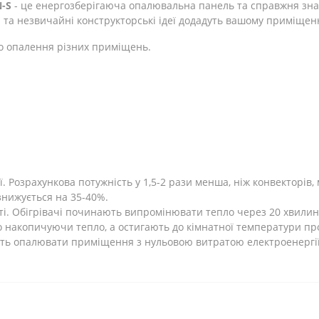
-S
- це енергозберігаюча опалювальна панель та справжня зна
 та незвичайні конструкторські ідеї додадуть вашому приміщен
о опалення різних приміщень.
 Розрахункова потужність у 1,5-2 рази менша, ніж конвекторів, 
 знижується на 35-40%.
ті. Обігрівачі починають випромінювати тепло через 20 хвилин
 накопичуючи тепло, а остигають до кімнатної температури про
ють опалювати приміщення з нульовою витратою електроенергії