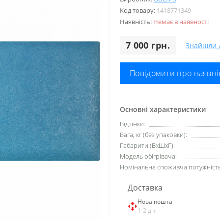
Код товару:
1418771349
Наявність:
Немає в наявності
7 000 грн.
Знайшли 
Повідомити про наявні
Основні характеристики
Відтінки:
Вага, кг (без упаковки):
Габарити (ВхШхГ):
Модель обігрівача:
Номінальна споживча потужність,
Доставка
Нова пошта
1-2 дні