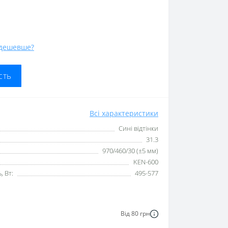
дешевше?
сть
Всі характеристики
Сині відтінки
31.3
970/460/30 (±5 мм)
KEN-600
 Вт:
495-577
Від 80 грн