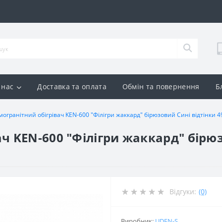
 нас
Доставка та оплата
Обмін та повернення
Б
огранітний обігрівач KEN-600 "Філігри жаккард" бірюзовий Сині відтінки 4
ч KEN-600 "Філігри жаккард" бірюз
Відгуки:
(0)
Виробник:
UDEN-S