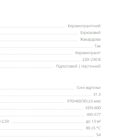
Керамогранітний
Бірюзовий
Жакардова
Так
Керамограніт
220~230 В
Підлоговий | Настінний
Сині відтінки
31.3
970/460/30 (±5 мм)
KEN-600
495-577
=2,50
до 13 м²
80 ±5 °С
54