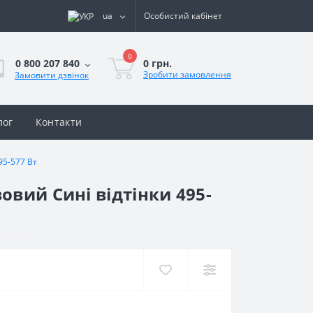
ua
Особистий кабінет
0
0 грн.
0 800 207 840
Зробити замовлення
Замовити дзвінок
лог
Контакти
95-577 Вт
овий Сині відтінки 495-