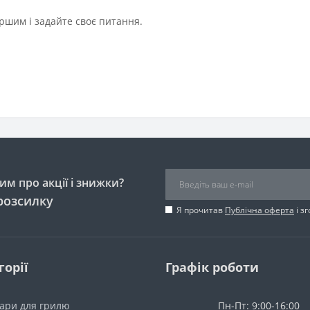
ршим і задайте своє питання.
м про акції і знижки?
розсилку
Я прочитав
Публічна оферта
і з
горії
Графік роботи
уари для грилю
Пн-Пт: 9:00-16:00