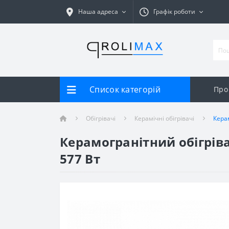
Наша адреса
Графік роботи
Список категорій
Про
Обігрівачі
Керамічні обігрівачі
Керам
Керамогранітний обігріва
577 Вт