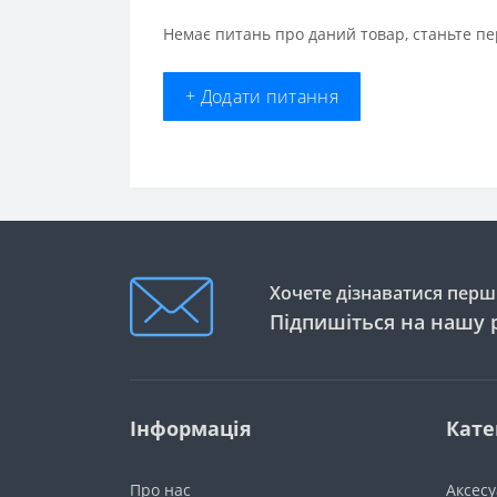
Немає питань про даний товар, станьте пе
+ Додати питання
Хочете дізнаватися перши
Підпишіться на нашу 
Інформація
Кате
Про нас
Аксес