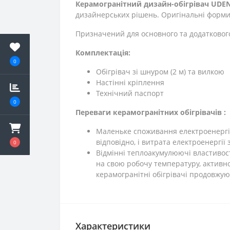
Керамогранітний дизайн-обігрівач UDEN
дизайнерських рішень. Оригінальні форми
Призначений для основного та додатковог
Комплектація:
0
Обігрівач зі шнуром (2 м) та вилкою
Настінні кріплення
Технічний паспорт
0
Переваги керамогранітних обігрівачів :
Маленьке споживання електроенергії.
відповідно, і витрата електроенергії
0
Відмінні теплоакумулюючі властивос
на свою робочу температуру, активно
керамогранітні обігрівачі продовжу
Характеристики