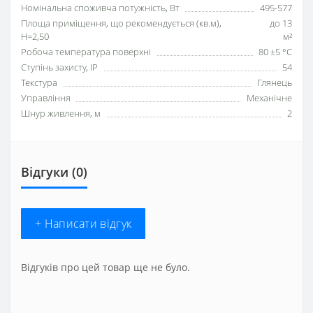
Номінальна споживча потужність, Вт
495-577
Площа приміщення, що рекомендується (кв.м),
до 13
H=2,50
м²
Робоча температура поверхні
80 ±5 °С
Ступінь захисту, IP
54
Текстура
Глянець
Управління
Механічне
Шнур живлення, м
2
Відгуки (0)
+ Написати відгук
Відгуків про цей товар ще не було.