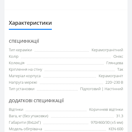
Характеристики
СПЕЦИФІКАЦІЇ
Тип кераміки
Керамогранітний
Колір
Онікс
Колекція
Глянцева
Кріплення на стіну
Так
Матеріал корпуса
Керамограніт
Напруга мережі
220~230 В
Тип установки
Підлоговий | Настінний
ДОДАТКОВІ СПЕЦИФІКАЦІЇ
Відтінки
Коричневі відтінки
Вага, кг (без упаковки)
31.3
Габарити (ВхШхГ)
970/460/30 (±5 мм)
Модель обігрівача
KEN-600