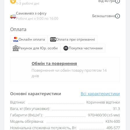
Від 40 грн
1-3 робочі дні
Самовивіз з офісу
Безкоштовно
Робочі дні з 9:00 по 16:00
Оплата
Онлайн оплата
Оплата при отриманні
Рахунок для Юр. особи
Покупка частинами
Обмін та повернення
Повернення чи обмін товару протягом 14
днів
Основні характеристики
Всі характеристики
Відтінки:
Коричневі відтінки
Вага, кг (без упаковки):
31.3
Габарити (ВхШхГ):
970/460/30 (±5 мм)
Модель обігрівача:
KEN-600
Номінальна споживча потужність, Вт:
495-577