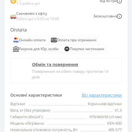
Від 40 грн
1-3 робочі дні
Самовивіз з офісу
Безкоштовно
Робочі дні з 9:00 по 16:00
Оплата
Онлайн оплата
Оплата при отриманні
Рахунок для Юр. особи
Покупка частинами
Обмін та повернення
Повернення чи обмін товару протягом 14
днів
Основні характеристики
Всі характеристики
Відтінки:
Коричневі відтінки
Вага, кг (без упаковки):
31.3
Габарити (ВхШхГ):
970/460/30 (±5 мм)
Модель обігрівача:
KEN-600
Номінальна споживча потужність, Вт:
495-577