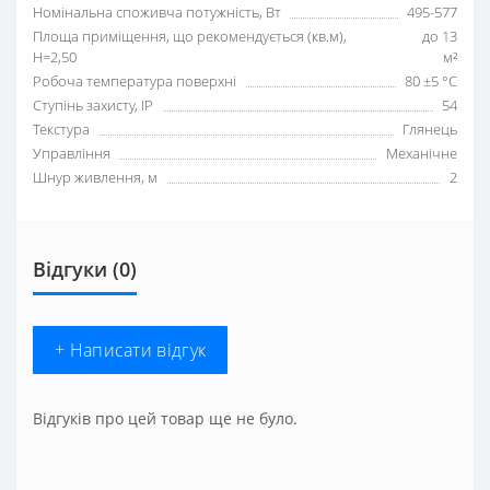
Номінальна споживча потужність, Вт
495-577
Площа приміщення, що рекомендується (кв.м),
до 13
H=2,50
м²
Робоча температура поверхні
80 ±5 °С
Ступінь захисту, IP
54
Текстура
Глянець
Управління
Механічне
Шнур живлення, м
2
Відгуки (0)
+ Написати відгук
Відгуків про цей товар ще не було.