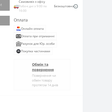
Самовивіз з офісу
И
Робочі дні з 9:00 по
Безкоштовно
16:00
Оплата
Онлайн оплата
Оплата при отриманні
Рахунок для Юр. особи
Покупка частинами
Обмін та
повернення
Повернення чи
обмін товару
протягом 14 днів