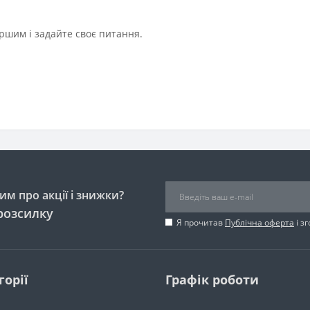
ршим і задайте своє питання.
м про акції і знижки?
розсилку
Я прочитав
Публічна оферта
і з
горії
Графік роботи