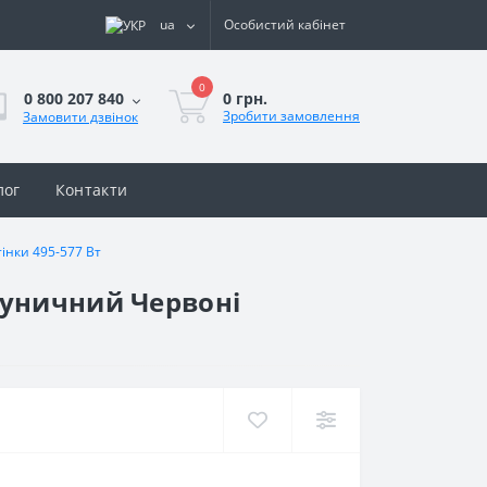
ua
Особистий кабінет
0
0 грн.
0 800 207 840
Зробити замовлення
Замовити дзвінок
лог
Контакти
інки 495-577 Вт
луничний Червоні