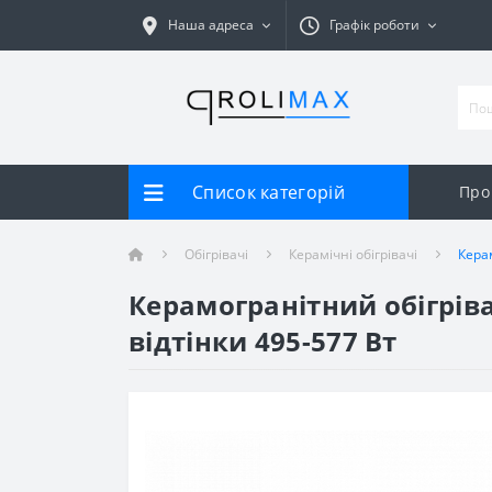
Наша адреса
Графік роботи
Список категорій
Про
Обігрівачі
Керамічні обігрівачі
Кера
Керамогранітний обігрів
відтінки 495-577 Вт