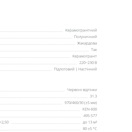
Керамогранітний
Полуничний
Жакардова
Так
Керамограніт
220~230 В
Підлоговий | Настінний
Червоні відтінки
31.3
970/460/30 (±5 мм)
KEN-600
495-577
=2,50
до 13 м²
80 ±5 °С