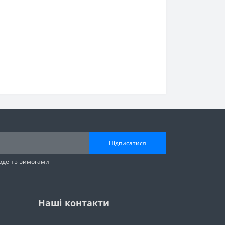
Підписатися
годен з вимогами
Наші контакти