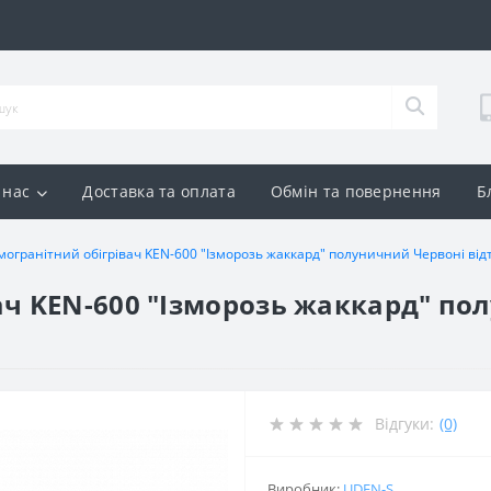
 нас
Доставка та оплата
Обмін та повернення
Б
могранітний обігрівач KEN-600 "Ізморозь жаккард" полуничний Червоні відт
ач KEN-600 "Ізморозь жаккард" по
Відгуки:
(0)
Виробник:
UDEN-S