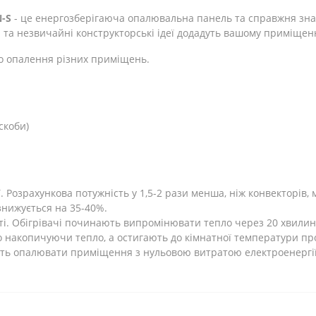
-S
- це енергозберігаюча опалювальна панель та справжня зна
 та незвичайні конструкторські ідеї додадуть вашому приміщен
о опалення різних приміщень.
скоби)
Розрахункова потужність у 1,5-2 рази менша, ніж конвекторів, 
 знижується на 35-40%.
ті. Обігрівачі починають випромінювати тепло через 20 хвилин
 накопичуючи тепло, а остигають до кімнатної температури про
ють опалювати приміщення з нульовою витратою електроенергії