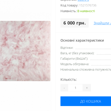
Код товару:
1521576736
Наявність:
В наявності
6 000 грн.
Знайшли 
Основні характеристики
Відтінки:
Вага, кг (без упаковки):
Габарити (ВхШхГ):
Модель обігрівача:
Номінальна споживча потужність,
Кількість:
-
+
ДО КОШИКА