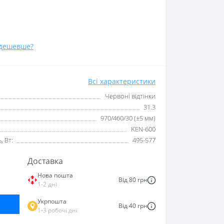
дешевше?
Всі характеристики
Червоні відтінки
31.3
970/460/30 (±5 мм)
KEN-600
 Вт:
495-577
Доставка
Нова пошта
Від 80 грн
1-2 дні
Укрпошта
Від 40 грн
1-3 робочі дні