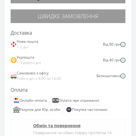
ШВИДКЕ ЗАМОВЛЕННЯ
Доставка
Нова пошта
Від 80 грн
1-2 дні
Укрпошта
Від 40 грн
1-3 робочі дні
Самовивіз з офісу
Безкоштовно
Робочі дні з 9:00 по 16:00
Оплата
Онлайн оплата
Оплата при отриманні
Рахунок для Юр. особи
Покупка частинами
Обмін та повернення
Повернення чи обмін товару протягом 14