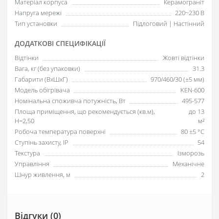
Матеріал корпуса
Керамограніт
Напруга мережі
220~230 В
Тип установки
Підлоговий | Настінний
ДОДАТКОВІ СПЕЦИФІКАЦІЇ
Відтінки
Жовті відтінки
Вага, кг (без упаковки)
31.3
Габарити (ВхШхГ)
970/460/30 (±5 мм)
Модель обігрівача
KEN-600
Номінальна споживча потужність, Вт
495-577
Площа приміщення, що рекомендується (кв.м),
до 13
H=2,50
м²
Робоча температура поверхні
80 ±5 °С
Ступінь захисту, IP
54
Текстура
Ізморозь
Управління
Механічне
Шнур живлення, м
2
Відгуки (0)