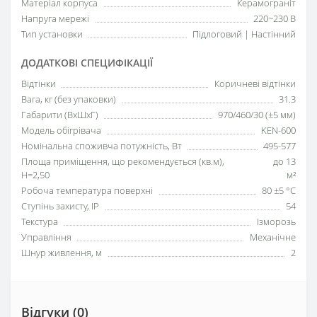
Матеріал корпуса
Керамограніт
Напруга мережі
220~230 В
Тип установки
Підлоговий | Настінний
ДОДАТКОВІ СПЕЦИФІКАЦІЇ
Відтінки
Коричневі відтінки
Вага, кг (без упаковки)
31.3
Габарити (ВхШхГ)
970/460/30 (±5 мм)
Модель обігрівача
KEN-600
Номінальна споживча потужність, Вт
495-577
Площа приміщення, що рекомендується (кв.м),
до 13
H=2,50
м²
Робоча температура поверхні
80 ±5 °С
Ступінь захисту, IP
54
Текстура
Ізморозь
Управління
Механічне
Шнур живлення, м
2
Відгуки (0)