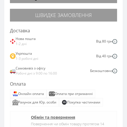
ШВИДКЕ ЗАМОВЛЕННЯ
Доставка
Нова пошта
Від 80 грн
1-2 дні
Укрпошта
Від 40 грн
1-3 робочі дні
Самовивіз з офісу
Безкоштовно
Робочі дні з 9:00 по 16:00
Оплата
Онлайн оплата
Оплата при отриманні
Рахунок для Юр. особи
Покупка частинами
Обмін та повернення
Повернення чи обмін товару протягом 14