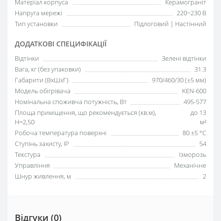
Матеріал корпуса
Керамограніт
Напруга мережі
220~230 В
Тип установки
Підлоговий | Настінний
ДОДАТКОВІ СПЕЦИФІКАЦІЇ
Відтінки
Зелені відтінки
Вага, кг (без упаковки)
31.3
Габарити (ВхШхГ)
970/460/30 (±5 мм)
Модель обігрівача
KEN-600
Номінальна споживча потужність, Вт
495-577
Площа приміщення, що рекомендується (кв.м),
до 13
H=2,50
м²
Робоча температура поверхні
80 ±5 °С
Ступінь захисту, IP
54
Текстура
Ізморозь
Управління
Механічне
Шнур живлення, м
2
Відгуки (0)