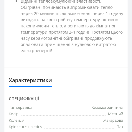
Відмінні теплоакумулюючі властивості.
Обігрівачі починають випромінювати тепло
через 20 хвилин після включення, через 1 годину
виходять на свою робочу температуру, активно
накопичуючи тепло, а остигають до кімнатної
температури протягом 2-4 годин! Протягом цього
часу керамогранітні обігрівачі продовжують
опалювати приміщення з нульовою витратою
електроенергії!
Характеристики
СПЕЦИФІКАЦІЇ
Тип кераміки
Керамогранітний
Колір
М'ятний
Колекція
Жакардова
Кріплення на стіну
Так