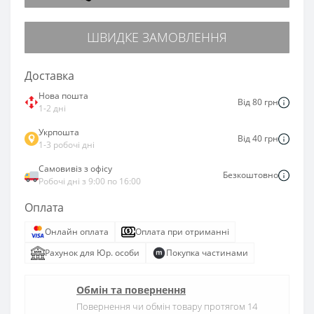
ШВИДКЕ ЗАМОВЛЕННЯ
Доставка
Нова пошта
Від 80 грн
1-2 дні
Укрпошта
Від 40 грн
1-3 робочі дні
Самовивіз з офісу
Безкоштовно
Робочі дні з 9:00 по 16:00
Оплата
Онлайн оплата
Оплата при отриманні
Рахунок для Юр. особи
Покупка частинами
Обмін та повернення
Повернення чи обмін товару протягом 14