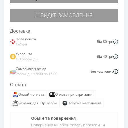
ШВИДКЕ ЗАМОВЛЕННЯ
Доставка
Нова пошта
Від 80 грн
1-2 дні
Укрпошта
Від 40 грн
1-3 робочі дні
Самовивіз з офісу
Безкоштовно
Робочі дні з 9:00 по 16:00
Оплата
Онлайн оплата
Оплата при отриманні
Рахунок для Юр. особи
Покупка частинами
Обмін та повернення
Повернення чи обмін товару протягом 14