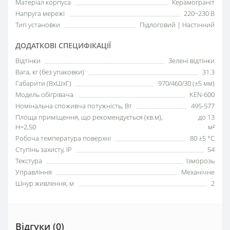
Матеріал корпуса
Керамограніт
Напруга мережі
220~230 В
Тип установки
Підлоговий | Настінний
ДОДАТКОВІ СПЕЦИФІКАЦІЇ
Відтінки
Зелені відтінки
Вага, кг (без упаковки)
31.3
Габарити (ВхШхГ)
970/460/30 (±5 мм)
Модель обігрівача
KEN-600
Номінальна споживча потужність, Вт
495-577
Площа приміщення, що рекомендується (кв.м),
до 13
H=2,50
м²
Робоча температура поверхні
80 ±5 °С
Ступінь захисту, IP
54
Текстура
Ізморозь
Управління
Механічне
Шнур живлення, м
2
Відгуки (0)