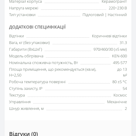
Матеріал корпуса
Керамограніт
Напруга мережі
220~230 В
Тип установки
Підлоговий | Настінний
ДОДАТКОВІ СПЕЦИФІКАЦІЇ
Відтінки
Коричневі відтінки
Вага, кг (без упаковки)
31.3
Габарити (ВхШхГ)
970/460/30 (±5 мм)
Модель обігрівача
KEN-600
Номінальна споживча потужність, Вт
495-577
Площа приміщення, що рекомендується (кв.м),
до 13
H=2,50
м²
Робоча температура поверхні
80 ±5 °С
Ступінь захисту, IP
54
Текстура
Космос
Управління
Механічне
Шнур живлення, м
2
Відгуки (0)