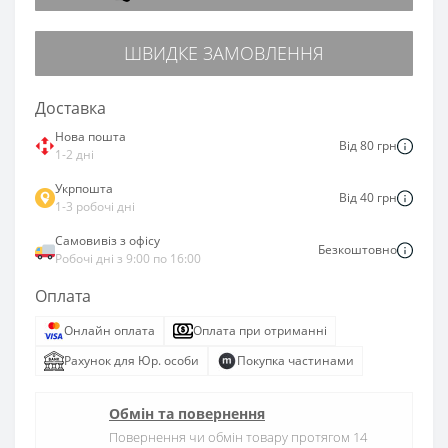
ШВИДКЕ ЗАМОВЛЕННЯ
Доставка
Нова пошта
Від 80 грн
1-2 дні
Укрпошта
Від 40 грн
1-3 робочі дні
Самовивіз з офісу
Безкоштовно
Робочі дні з 9:00 по 16:00
Оплата
Онлайн оплата
Оплата при отриманні
Рахунок для Юр. особи
Покупка частинами
Обмін та повернення
Повернення чи обмін товару протягом 14